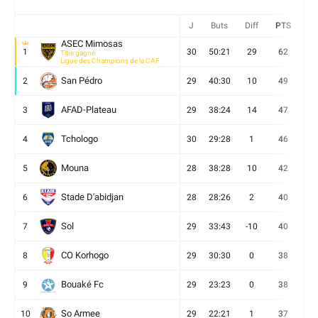
J
Buts
Diff
PTS
V
ASEC Mimosas
1
30
50:21
29
62
19
Titre gagné
Ligue des Champions de la CAF
San Pédro
2
29
40:30
10
49
13
AFAD-Plateau
3
29
38:24
14
47
13
Tchologo
4
30
29:28
1
46
12
Mouna
5
28
38:28
10
42
12
Stade D'abidjan
6
28
28:26
2
40
11
Sol
7
29
33:43
-10
40
12
CO Korhogo
8
29
30:30
0
38
10
Bouaké Fc
9
29
23:23
0
38
9
So Armee
10
29
22:21
1
37
9