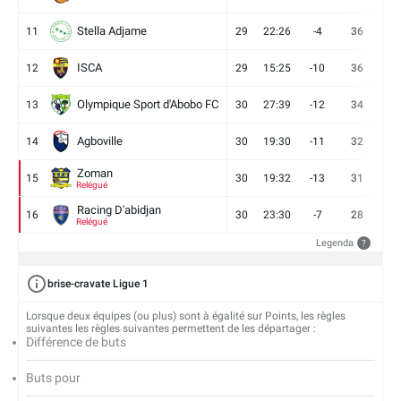
Stella Adjame
11
29
22:26
-4
36
9
ISCA
12
29
15:25
-10
36
10
Olympique Sport d'Abobo FC
13
30
27:39
-12
34
9
Agboville
14
30
19:30
-11
32
7
Zoman
15
30
19:32
-13
31
7
Relégué
Racing D'abidjan
16
30
23:30
-7
28
6
Relégué
Legenda
?
brise-cravate Ligue 1
Lorsque deux équipes (ou plus) sont à égalité sur Points, les règles
suivantes les règles suivantes permettent de les départager :
Différence de buts
Buts pour