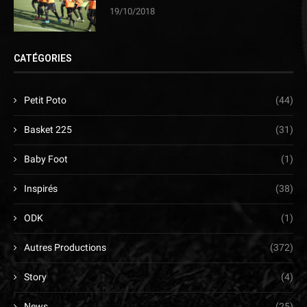
19/10/2018
CATÉGORIES
Petit Poto
(44)
Basket 225
(31)
Baby Foot
(1)
Inspirés
(38)
ODK
(1)
Autres Productions
(372)
Story
(4)
News
(25)