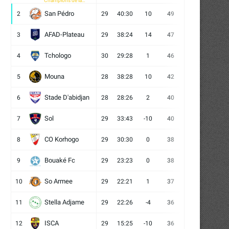
Champions de la
CAF
San Pédro
2
29
40:30
10
49
13
10
6
AFAD-Plateau
3
29
38:24
14
47
13
8
8
Tchologo
4
30
29:28
1
46
12
10
8
Mouna
5
28
38:28
10
42
12
6
10
Stade D'abidjan
6
28
28:26
2
40
11
7
10
Sol
7
29
33:43
-10
40
12
4
13
CO Korhogo
8
29
30:30
0
38
10
8
11
Bouaké Fc
9
29
23:23
0
38
9
11
9
So Armee
10
29
22:21
1
37
9
10
10
Stella Adjame
11
29
22:26
-4
36
9
9
11
ISCA
12
29
15:25
-10
36
10
6
13