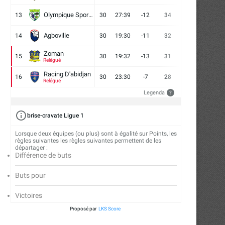
Olympique Sport d'Abobo FC
13
30
27:39
-12
34
9
7
14
Agboville
14
30
19:30
-11
32
7
11
12
Zoman
15
30
19:32
-13
31
7
10
13
Relégué
Racing D'abidjan
16
30
23:30
-7
28
6
10
14
Relégué
Legenda
?
brise-cravate Ligue 1
FC San Pedro : cap sur la Tunisie...
ASEC Mimosas et la soif 
Lorsque deux équipes (ou plus) sont à égalité sur Points, les
transmission
24/07/2026
règles suivantes les règles suivantes permettent de les
départager :
21/07/2026
Différence de buts
Buts pour
Victoires
Proposé par
LKS Score