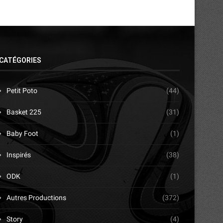
CATÉGORIES
Petit Poto
(44)
Basket 225
(31)
Baby Foot
(1)
Inspirés
(38)
ODK
(1)
Autres Productions
(372)
Story
(4)