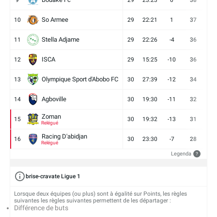
So Armee
10
29
22:21
1
37
9
Stella Adjame
11
29
22:26
-4
36
9
ISCA
12
29
15:25
-10
36
10
Olympique Sport d'Abobo FC
13
30
27:39
-12
34
9
Agboville
14
30
19:30
-11
32
7
Zoman
15
30
19:32
-13
31
7
Relégué
Racing D'abidjan
16
30
23:30
-7
28
6
Relégué
Legenda
?
brise-cravate Ligue 1
Lorsque deux équipes (ou plus) sont à égalité sur Points, les règles
suivantes les règles suivantes permettent de les départager :
Différence de buts