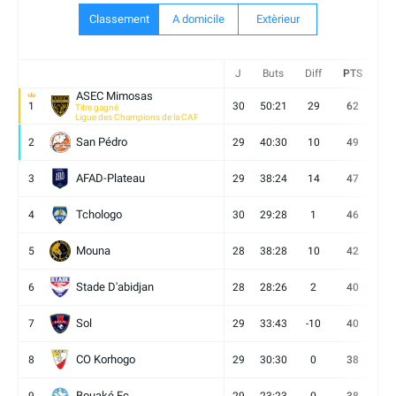
Classement
A domicile
Extèrieur
J
Buts
Diff
PTS
V
ASEC Mimosas
1
30
50:21
29
62
19
Titre gagné
Ligue des Champions de la CAF
San Pédro
2
29
40:30
10
49
13
AFAD-Plateau
3
29
38:24
14
47
13
Tchologo
4
30
29:28
1
46
12
Mouna
5
28
38:28
10
42
12
Stade D'abidjan
6
28
28:26
2
40
11
Sol
7
29
33:43
-10
40
12
CO Korhogo
8
29
30:30
0
38
10
Bouaké Fc
9
29
23:23
0
38
9