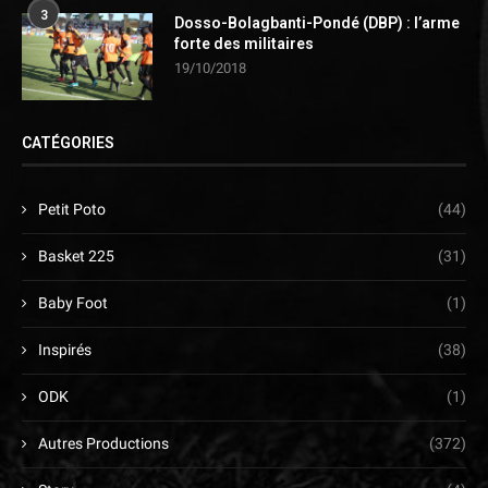
3
Dosso-Bolagbanti-Pondé (DBP) : l’arme
forte des militaires
19/10/2018
CATÉGORIES
Petit Poto
(44)
Basket 225
(31)
Baby Foot
(1)
Inspirés
(38)
ODK
(1)
Autres Productions
(372)