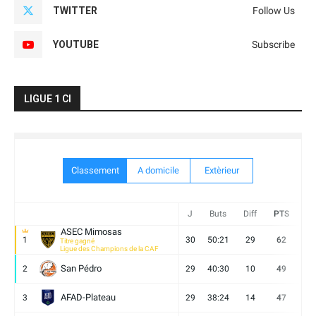
TWITTER
Follow Us
YOUTUBE
Subscribe
LIGUE 1 CI
Classement
A domicile
Extèrieur
J
Buts
Diff
PTS
V
ASEC Mimosas
1
30
50:21
29
62
19
Titre gagné
Ligue des Champions de la CAF
San Pédro
2
29
40:30
10
49
13
AFAD-Plateau
3
29
38:24
14
47
13