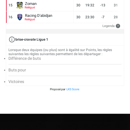
Zoman
15
30
19:32
-13
31
7
Relégué
Racing D'abidjan
16
30
23:30
-7
28
6
Relégué
Legenda
?
brise-cravate Ligue 1
Lorsque deux équipes (ou plus) sont à égalité sur Points, les règles
suivantes les règles suivantes permettent de les départager :
Différence de buts
Buts pour
Victoires
Proposé par
LKS Score