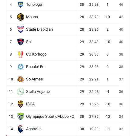
Tchologo
4
30
29:28
1
46
12
Mouna
5
28
38:28
10
42
12
Stade D'abidjan
6
28
28:26
2
40
11
Sol
7
29
33:43
-10
40
12
CO Korhogo
8
29
30:30
0
38
10
Bouaké Fc
9
29
23:23
0
38
9
So Armee
10
29
22:21
1
37
9
Stella Adjame
11
29
22:26
-4
36
9
ISCA
12
29
15:25
-10
36
10
Olympique Sport d'Abobo FC
13
30
27:39
-12
34
9
Agboville
14
30
19:30
-11
32
7