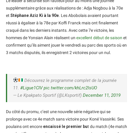
Le leader a sécurisé son fauteuil pour au moins une journée
supplémentaire grâce aux réalisations de : Adja Nogbou à la 70e
et
Stéphane Aziz Ki à la 90e
. Les Abobolais avaient pourtant
réussi à égaliser à la 78e par Koffi Franck mais ont finalement
craqué dans les derniers instants. Avec cette 7e victoire, les
hommes de Yonsian Alain réalisent un
excellent début de saison
et
confirment qu’ils aiment jouer le vendredi au parc des sports où en
3 matchs disputés, ils enregistrent 2 victoires pour un nul.
Découvrez le programme complet de la journée
11.
#Ligue1CIV
pic.twitter.com/khLrc2lsUO
— Le Kpakpato Sportif (@LKsportif)
December 11, 2019
Du côté du promu, c’est une nouvelle série négative qui se
prolonge avec ce 4e match sans victoire pour Koné Vassiriki. Ses
poulains ont encore
encaissé le premier bu
t du match (4e match