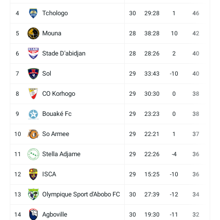
Tchologo
4
30
29:28
1
46
12
Mouna
5
28
38:28
10
42
12
Stade D'abidjan
6
28
28:26
2
40
11
Sol
7
29
33:43
-10
40
12
CO Korhogo
8
29
30:30
0
38
10
Bouaké Fc
9
29
23:23
0
38
9
So Armee
10
29
22:21
1
37
9
Stella Adjame
11
29
22:26
-4
36
9
ISCA
12
29
15:25
-10
36
10
Olympique Sport d'Abobo FC
13
30
27:39
-12
34
9
Agboville
14
30
19:30
-11
32
7