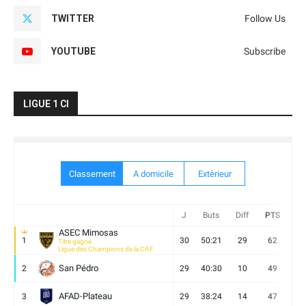
TWITTER
Follow Us
YOUTUBE
Subscribe
LIGUE 1 CI
Classement
A domicile
Extèrieur
J
Buts
Diff
PTS
V
ASEC Mimosas
1
30
50:21
29
62
19
Titre gagné
Ligue des Champions de la CAF
San Pédro
2
29
40:30
10
49
13
AFAD-Plateau
3
29
38:24
14
47
13