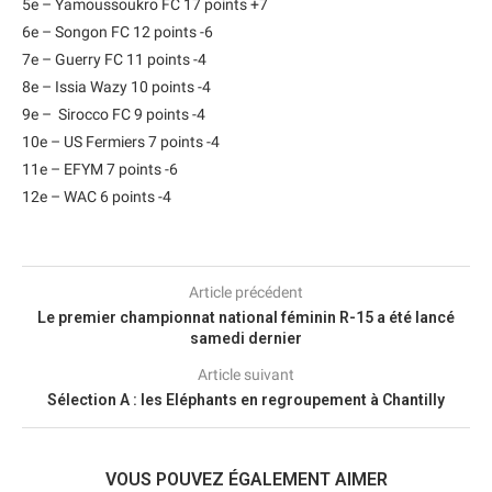
5e – Yamoussoukro FC 17 points +7
6e – Songon FC 12 points -6
7e – Guerry FC 11 points -4
8e – Issia Wazy 10 points -4
9e – Sirocco FC 9 points -4
10e – US Fermiers 7 points -4
11e – EFYM 7 points -6
12e – WAC 6 points -4
Article précédent
Le premier championnat national féminin R-15 a été lancé
samedi dernier
Article suivant
Sélection A : les Eléphants en regroupement à Chantilly
VOUS POUVEZ ÉGALEMENT AIMER