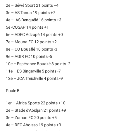
2e – Séwé Sport 21 points +4
3e – AS Tanda 19 points +7
4e – AS Denguélé 16 points +3
5e -COSAP 14 points +1
6e – ADFC Adzopé 14 points +0
7e – Mouna FC 12 points +2
8e – CO Bouaflé 10 points -3
9e – AGIR FC 10 points -5
10e – Espérance Bouaké 8 points -2
11e – ES Bingerville 5 points -7
12e – JCA Treichville 4 points -9
Poule B
1er – Africa Sports 22 points +10
2e – Stade d’Abidjan 21 points +9
3e – Zoman FC 20 points +5
4e – RFC Aboisso 19 points +3