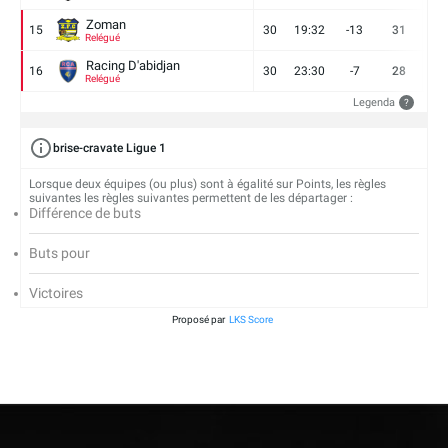
Zoman
15
30
19:32
-13
31
7
Relégué
Racing D'abidjan
16
30
23:30
-7
28
6
Relégué
Legenda
?
brise-cravate Ligue 1
Lorsque deux équipes (ou plus) sont à égalité sur Points, les règles
suivantes les règles suivantes permettent de les départager :
Différence de buts
Buts pour
Victoires
Proposé par
LKS Score