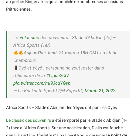
au portier Bingervillois qui a annihilé de nombreuses occasions
Pétruciennes.
Le
#classico
des souvenirs : Stade d’Abidjan (2e) –
Africa Sports (1er)
Aujourd’hui, lundi 21 mars à 18H GMT au stade
Champroux
Oyé et Yéyé : personne ne veut rester dans
l’obscurité de la
#Ligue2CIV
pic.twitter.com/mI93cdYGyb
— Le Kpakpato Sportif (@LKsportif)
March 21, 2022
Africa Sports – Stade d’Abidjan : les Yéyés ont puni les Oyés
Le classic des souvenirs
a été remporté par le Stade d’Abidjan (1-
2) face à l’Africa Sports. Sur une accélération, Diallo est fauché
dans la surface. L’arbitre n’a pas hésité pour désigner
le point de