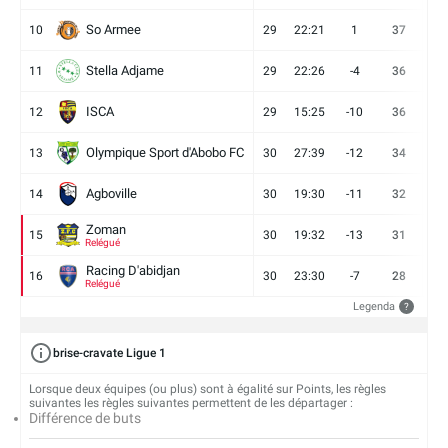
So Armee
10
29
22:21
1
37
9
Stella Adjame
11
29
22:26
-4
36
9
ISCA
12
29
15:25
-10
36
10
Olympique Sport d'Abobo FC
13
30
27:39
-12
34
9
Agboville
14
30
19:30
-11
32
7
Zoman
15
30
19:32
-13
31
7
Relégué
Racing D'abidjan
16
30
23:30
-7
28
6
Relégué
Legenda
?
brise-cravate Ligue 1
Lorsque deux équipes (ou plus) sont à égalité sur Points, les règles
suivantes les règles suivantes permettent de les départager :
Différence de buts