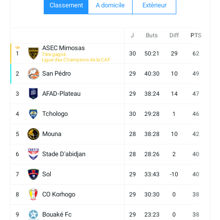
Classement
A domicile
Extèrieur
J
Buts
Diff
PTS
V
ASEC Mimosas
1
30
50:21
29
62
19
Titre gagné
Ligue des Champions de la CAF
San Pédro
2
29
40:30
10
49
13
AFAD-Plateau
3
29
38:24
14
47
13
Tchologo
4
30
29:28
1
46
12
Mouna
5
28
38:28
10
42
12
Stade D'abidjan
6
28
28:26
2
40
11
Sol
7
29
33:43
-10
40
12
CO Korhogo
8
29
30:30
0
38
10
Bouaké Fc
9
29
23:23
0
38
9