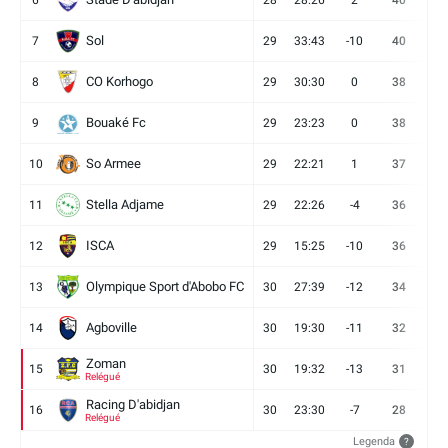
6
28
28:26
2
40
11
Sol
7
29
33:43
-10
40
12
CO Korhogo
8
29
30:30
0
38
10
Bouaké Fc
9
29
23:23
0
38
9
So Armee
10
29
22:21
1
37
9
Stella Adjame
11
29
22:26
-4
36
9
ISCA
12
29
15:25
-10
36
10
Olympique Sport d'Abobo FC
13
30
27:39
-12
34
9
Agboville
14
30
19:30
-11
32
7
Zoman
15
30
19:32
-13
31
7
Relégué
Racing D'abidjan
16
30
23:30
-7
28
6
Relégué
Legenda
?