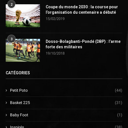
2
Coupe du monde 2030 : la course pour
l’organisation du centenaire a débuté
15/02/2019
3
Dosso-Bolagbanti-Pondé (DBP) : l’arme
forte des militaires
19/10/2018
CATÉGORIES
Petit Poto
(44)
Basket 225
(31)
Baby Foot
(1)
Inspirés
(38)