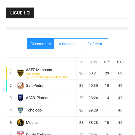
LIGUE 1 CI
Classement
A domicile
Extèrieur
J
Buts
Diff
PTS
V
ASEC Mimosas
1
30
50:21
29
62
19
Titre gagné
Ligue des Champions de la CAF
San Pédro
2
29
40:30
10
49
13
AFAD-Plateau
3
29
38:24
14
47
13
Tchologo
4
30
29:28
1
46
12
Mouna
5
28
38:28
10
42
12
Stade D'abidjan