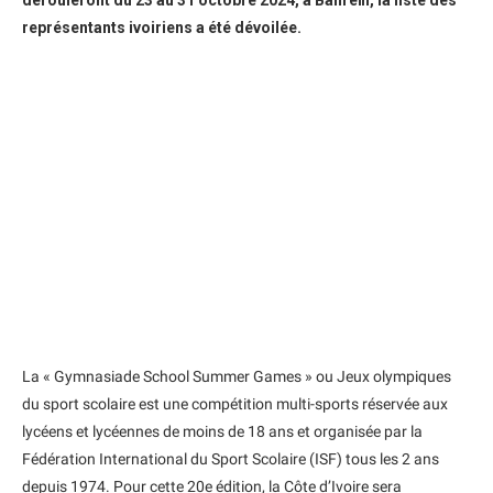
dérouleront du 23 au 31 octobre 2024, à Bahreïn, la liste des
représentants ivoiriens a été dévoilée.
La « Gymnasiade School Summer Games » ou Jeux olympiques
du sport scolaire est une compétition multi-sports réservée aux
lycéens et lycéennes de moins de 18 ans et organisée par la
Fédération International du Sport Scolaire (ISF) tous les 2 ans
depuis 1974. Pour cette 20e édition, la Côte d’Ivoire sera