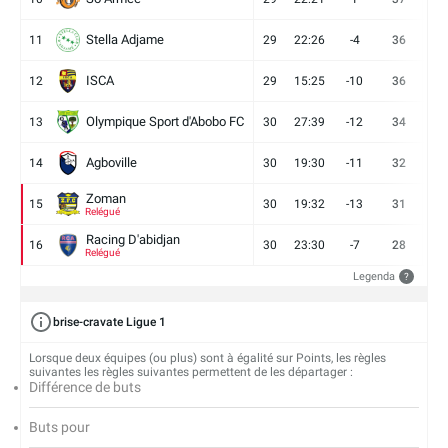
Stella Adjame
11
29
22:26
-4
36
9
ISCA
12
29
15:25
-10
36
10
Olympique Sport d'Abobo FC
13
30
27:39
-12
34
9
Agboville
14
30
19:30
-11
32
7
Zoman
15
30
19:32
-13
31
7
Relégué
Racing D'abidjan
16
30
23:30
-7
28
6
Relégué
Legenda
?
brise-cravate Ligue 1
Lorsque deux équipes (ou plus) sont à égalité sur Points, les règles
suivantes les règles suivantes permettent de les départager :
Différence de buts
Buts pour