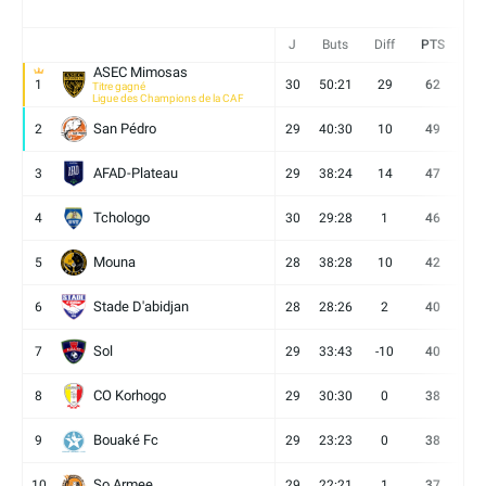
J
Buts
Diff
PTS
V
ASEC Mimosas
1
30
50:21
29
62
19
Titre gagné
Ligue des Champions de la CAF
San Pédro
2
29
40:30
10
49
13
AFAD-Plateau
3
29
38:24
14
47
13
Tchologo
4
30
29:28
1
46
12
Mouna
5
28
38:28
10
42
12
Stade D'abidjan
6
28
28:26
2
40
11
Sol
7
29
33:43
-10
40
12
CO Korhogo
8
29
30:30
0
38
10
Bouaké Fc
9
29
23:23
0
38
9
So Armee
10
29
22:21
1
37
9