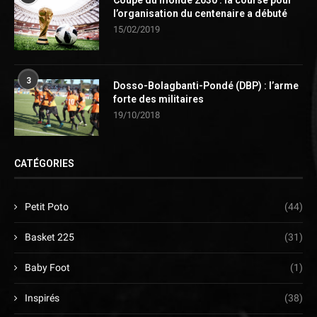
Coupe du monde 2030 : la course pour
l’organisation du centenaire a débuté
15/02/2019
3
Dosso-Bolagbanti-Pondé (DBP) : l’arme
forte des militaires
19/10/2018
CATÉGORIES
Petit Poto
(44)
Basket 225
(31)
Baby Foot
(1)
Inspirés
(38)