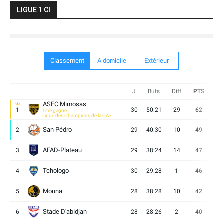
LIGUE 1 CI
Classement
A domicile
Extèrieur
J
Buts
Diff
PTS
V
ASEC Mimosas
1
30
50:21
29
62
19
Titre gagné
Ligue des Champions de la CAF
San Pédro
2
29
40:30
10
49
13
AFAD-Plateau
3
29
38:24
14
47
13
Tchologo
4
30
29:28
1
46
12
Mouna
5
28
38:28
10
42
12
Stade D'abidjan
6
28
28:26
2
40
11