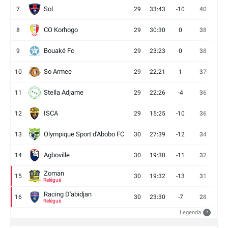
Sol
7
29
33:43
-10
40
12
CO Korhogo
8
29
30:30
0
38
10
Bouaké Fc
9
29
23:23
0
38
9
So Armee
10
29
22:21
1
37
9
Stella Adjame
11
29
22:26
-4
36
9
ISCA
12
29
15:25
-10
36
10
Olympique Sport d'Abobo FC
13
30
27:39
-12
34
9
Agboville
14
30
19:30
-11
32
7
Zoman
15
30
19:32
-13
31
7
Relégué
Racing D'abidjan
16
30
23:30
-7
28
6
Relégué
Legenda
?