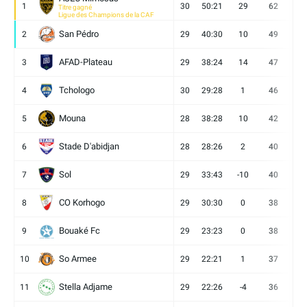
1
30
50:21
29
62
19
Titre gagné
Ligue des Champions de la CAF
San Pédro
2
29
40:30
10
49
13
AFAD-Plateau
3
29
38:24
14
47
13
Tchologo
4
30
29:28
1
46
12
Mouna
5
28
38:28
10
42
12
Stade D'abidjan
6
28
28:26
2
40
11
Sol
7
29
33:43
-10
40
12
CO Korhogo
8
29
30:30
0
38
10
Bouaké Fc
9
29
23:23
0
38
9
So Armee
10
29
22:21
1
37
9
Stella Adjame
11
29
22:26
-4
36
9