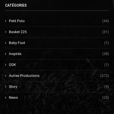
CATÉGORIES
Petit Poto
(44)
Basket 225
(31)
Baby Foot
(1)
Inspirés
(38)
ODK
(1)
Autres Productions
(372)
Story
(4)
News
(25)