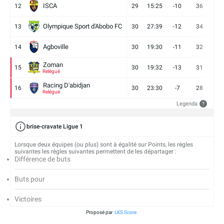
ISCA
12
29
15:25
-10
36
10
Olympique Sport d'Abobo FC
13
30
27:39
-12
34
9
Agboville
14
30
19:30
-11
32
7
Zoman
15
30
19:32
-13
31
7
Relégué
Racing D'abidjan
16
30
23:30
-7
28
6
Relégué
Legenda
?
brise-cravate Ligue 1
Lorsque deux équipes (ou plus) sont à égalité sur Points, les règles
suivantes les règles suivantes permettent de les départager :
Différence de buts
Buts pour
Victoires
Proposé par
LKS Score