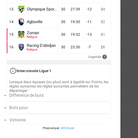
Olympique Sport d'Abobo FC
13
30
27:39
-12
34
9
7
14
Agboville
14
30
19:30
-11
32
7
11
12
Zoman
15
30
19:32
-13
31
7
10
13
Relégué
Racing D'abidjan
16
30
23:30
-7
28
6
10
14
Relégué
Legenda
?
brise-cravate Ligue 1
Lorsque deux équipes (ou plus) sont à égalité sur Points, les
règles suivantes les règles suivantes permettent de les
départager :
Différence de buts
Buts pour
Victoires
Proposé par
LKS Score