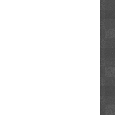
Tournoi des Quartiers : la BAL et
Basket 3×3 / Agora Champio
Wave...
2026 :...
21/07/2026
13/07/2026