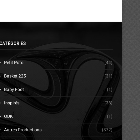
CATÉGORIES
Petit Poto
(44)
Basket 225
(31)
Baby Foot
(1)
Inspirés
(38)
ODK
(1)
Autres Productions
(372)