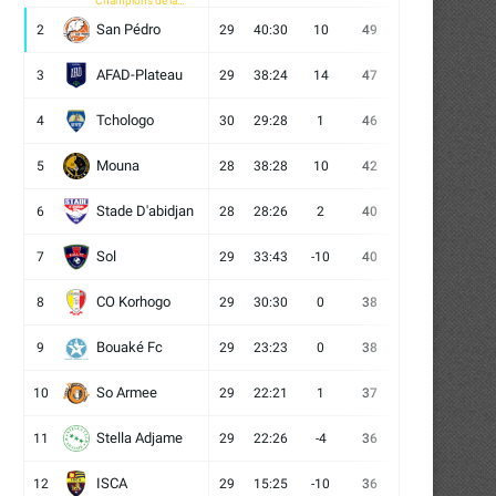
Champions de la
CAF
San Pédro
2
29
40:30
10
49
13
10
6
AFAD-Plateau
3
29
38:24
14
47
13
8
8
Tchologo
4
30
29:28
1
46
12
10
8
Mouna
5
28
38:28
10
42
12
6
10
Stade D'abidjan
6
28
28:26
2
40
11
7
10
Sol
7
29
33:43
-10
40
12
4
13
CO Korhogo
8
29
30:30
0
38
10
8
11
Bouaké Fc
9
29
23:23
0
38
9
11
9
So Armee
10
29
22:21
1
37
9
10
10
Stella Adjame
11
29
22:26
-4
36
9
9
11
ISCA
12
29
15:25
-10
36
10
6
13