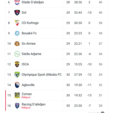
Stade D'abidjan
6
28
28:26
2
40
11
Sol
7
29
33:43
-10
40
12
CO Korhogo
8
29
30:30
0
38
10
Bouaké Fc
9
29
23:23
0
38
9
So Armee
10
29
22:21
1
37
9
Stella Adjame
11
29
22:26
-4
36
9
ISCA
12
29
15:25
-10
36
10
Olympique Sport d'Abobo FC
13
30
27:39
-12
34
9
Agboville
14
30
19:30
-11
32
7
Zoman
15
30
19:32
-13
31
7
Relégué
Racing D'abidjan
16
30
23:30
-7
28
6
Relégué