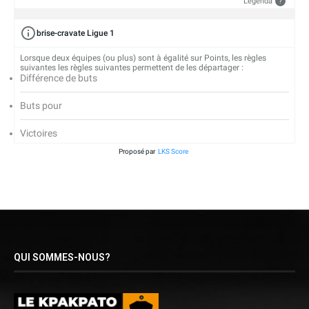
Legenda
?
brise-cravate Ligue 1
Lorsque deux équipes (ou plus) sont à égalité sur Points, les règles
suivantes les règles suivantes permettent de les départager :
Différence de buts
Buts pour
Victoires
Proposé par
LKS Score
QUI SOMMES-NOUS?