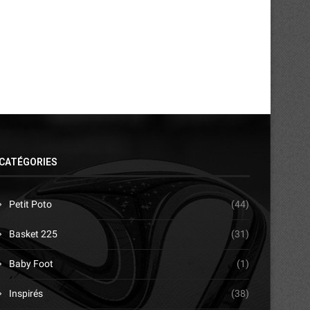
21/07/2026
CATÉGORIES
Petit Poto
(44)
Basket 225
(31)
Baby Foot
(1)
Inspirés
(38)