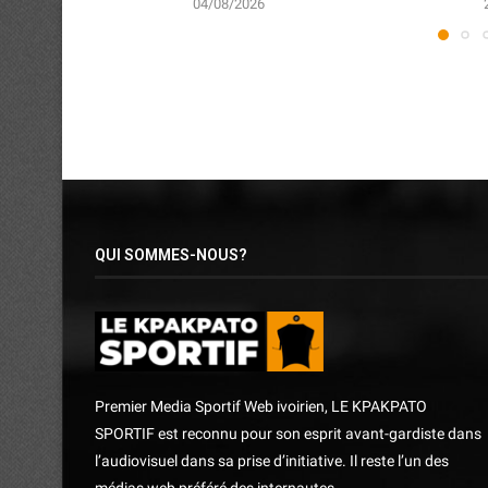
04/08/2026
QUI SOMMES-NOUS?
Premier Media Sportif Web ivoirien, LE KPAKPATO
SPORTIF est reconnu pour son esprit avant-gardiste dans
l’audiovisuel dans sa prise d’initiative. Il reste l’un des
médias web préféré des internautes.