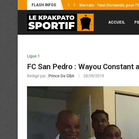
FLASH INFOS
Afrobasket U18 2026 : Les Éléphant
UFOA-B : les Éléphanteaux échoue
Supercoupe Félix Houphouët-Boign
Mercato : Ousmane Diakité file en 
CAN féminine 2026 : des réglages
Sporting Club de Gagnoa : Yaya Kon
UFOA-B U20 2026 : les Éléphanteau
Mercato : Thibault Yaméogo opte p
ACCUEIL
F
Ligue 1
FC San Pedro : Wayou Constant a
Rédigé par :
Prince De GBA
28/09/2019