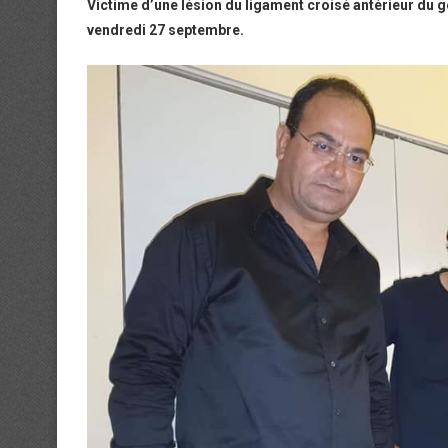
Victime d’une lésion du ligament croisé antérieur du
vendredi 27 septembre.