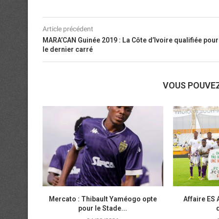
Article précédent
MARA’CAN Guinée 2019 : La Côte d’Ivoire qualifiée pour
le dernier carré
VOUS POUVE
Mercato : Thibault Yaméogo opte
Affaire ES 
pour le Stade...