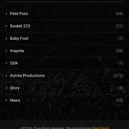
Petit Poto
(44)
Basket 225
(31)
Baby Foot
(1)
Inspirés
(38)
ODK
(1)
Autres Productions
(372)
Story
(4)
News
(25)
@2024- Tous droits réservés. Site propulsé par
Pixel Épicé