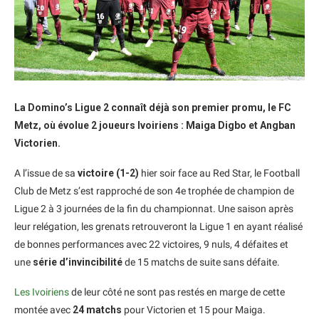
La Domino’s Ligue 2 connaît déjà son premier promu, le FC
Metz, où évolue 2 joueurs Ivoiriens : Maiga Digbo et Angban
Victorien.
A l’issue de sa
victoire (1-2)
hier soir face au Red Star, le Football
Club de Metz s’est rapproché de son 4e trophée de champion de
Ligue 2 à 3 journées de la fin du championnat. Une saison après
leur relégation, les grenats retrouveront la Ligue 1 en ayant réalisé
de bonnes performances avec 22 victoires, 9 nuls, 4 défaites et
une
série d’invincibilité
de 15 matchs de suite sans défaite.
Les Ivoiriens
de leur côté ne sont pas restés en marge de cette
montée avec
24 matchs
pour Victorien et 15 pour Maiga.