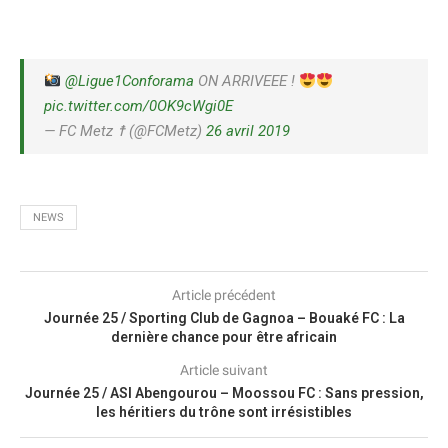
@Ligue1Conforama
ON ARRIVEEE !
pic.twitter.com/0OK9cWgi0E
— FC Metz ☨ (@FCMetz)
26 avril 2019
NEWS
Article précédent
Journée 25 / Sporting Club de Gagnoa – Bouaké FC : La
dernière chance pour être africain
Article suivant
Journée 25 / ASI Abengourou – Moossou FC : Sans pression,
les héritiers du trône sont irrésistibles