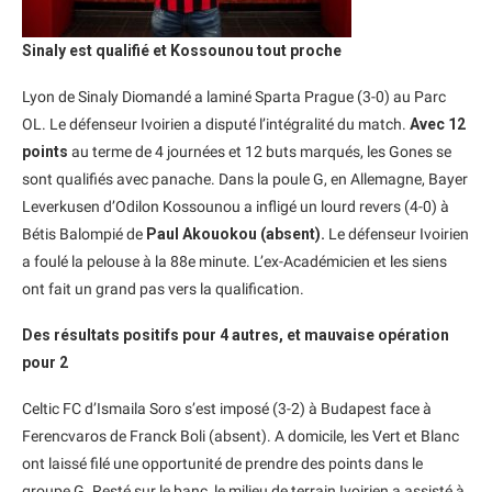
Sinaly est qualifié et Kossounou tout proche
Lyon de Sinaly Diomandé a laminé Sparta Prague (3-0) au Parc
OL. Le défenseur Ivoirien a disputé l’intégralité du match.
Avec 12
points
au terme de 4 journées et 12 buts marqués, les Gones se
sont qualifiés avec panache. Dans la poule G, en Allemagne, Bayer
Leverkusen d’Odilon Kossounou a infligé un lourd revers (4-0) à
Bétis Balompié de
Paul Akouokou (absent).
Le défenseur Ivoirien
a foulé la pelouse à la 88e minute. L’ex-Académicien et les siens
ont fait un grand pas vers la qualification.
Des résultats positifs pour 4 autres, et mauvaise opération
pour 2
Celtic FC d’Ismaila Soro s’est imposé (3-2) à Budapest face à
Ferencvaros de Franck Boli (absent). A domicile, les Vert et Blanc
ont laissé filé une opportunité de prendre des points dans le
groupe G. Resté sur le banc, le milieu de terrain Ivoirien a assisté à