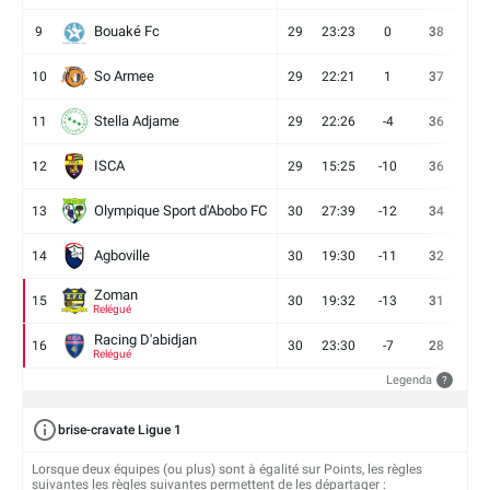
Bouaké Fc
9
29
23:23
0
38
9
So Armee
10
29
22:21
1
37
9
Stella Adjame
11
29
22:26
-4
36
9
ISCA
12
29
15:25
-10
36
10
Olympique Sport d'Abobo FC
13
30
27:39
-12
34
9
Agboville
14
30
19:30
-11
32
7
Zoman
15
30
19:32
-13
31
7
Relégué
Racing D'abidjan
16
30
23:30
-7
28
6
Relégué
Legenda
?
brise-cravate Ligue 1
Lorsque deux équipes (ou plus) sont à égalité sur Points, les règles
suivantes les règles suivantes permettent de les départager :