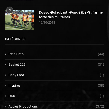
3
Dosso-Bolagbanti-Pondé (DBP) : l’arme
forte des militaires
19/10/2018
CATÉGORIES
Petit Poto
(44)
Basket 225
(31)
Baby Foot
(1)
Inspirés
(38)
ODK
(1)
Autres Productions
(372)