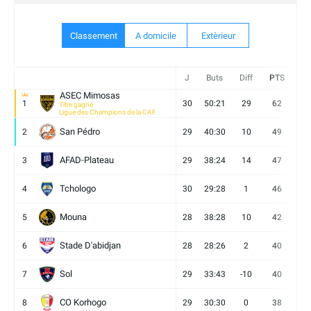
Classement
A domicile
Extèrieur
J
Buts
Diff
PTS
V
ASEC Mimosas
1
30
50:21
29
62
19
Titre gagné
Ligue des Champions de la CAF
San Pédro
2
29
40:30
10
49
13
AFAD-Plateau
3
29
38:24
14
47
13
Tchologo
4
30
29:28
1
46
12
Mouna
5
28
38:28
10
42
12
Stade D'abidjan
6
28
28:26
2
40
11
Sol
7
29
33:43
-10
40
12
CO Korhogo
8
29
30:30
0
38
10