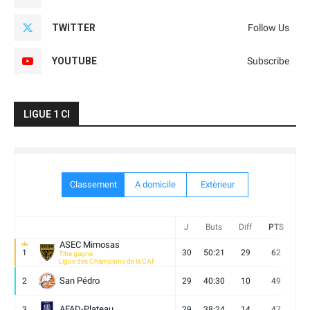
TWITTER
Follow Us
YOUTUBE
Subscribe
LIGUE 1 CI
Classement
A domicile
Extèrieur
J
Buts
Diff
PTS
V
ASEC Mimosas
1
30
50:21
29
62
19
Titre gagné
Ligue des Champions de la CAF
San Pédro
2
29
40:30
10
49
13
AFAD-Plateau
3
29
38:24
14
47
13