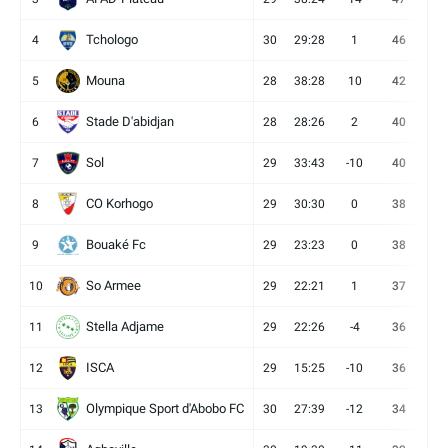
Tchologo
4
30
29:28
1
46
12
Mouna
5
28
38:28
10
42
12
Stade D'abidjan
6
28
28:26
2
40
11
Sol
7
29
33:43
-10
40
12
CO Korhogo
8
29
30:30
0
38
10
Bouaké Fc
9
29
23:23
0
38
9
So Armee
10
29
22:21
1
37
9
Stella Adjame
11
29
22:26
-4
36
9
ISCA
12
29
15:25
-10
36
10
Olympique Sport d'Abobo FC
13
30
27:39
-12
34
9