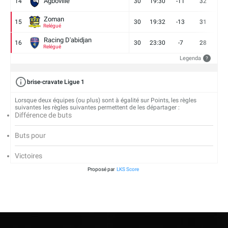
Agboville
14
30
19:30
-11
32
7
Zoman
15
30
19:32
-13
31
7
Relégué
Racing D'abidjan
16
30
23:30
-7
28
6
Relégué
Legenda
?
brise-cravate Ligue 1
Lorsque deux équipes (ou plus) sont à égalité sur Points, les règles
suivantes les règles suivantes permettent de les départager :
Différence de buts
Buts pour
Victoires
Proposé par
LKS Score