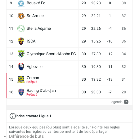
Bouaké Fc
9
29
23:23
0
38
9
So Armee
10
29
22:21
1
37
9
Stella Adjame
11
29
22:26
-4
36
9
ISCA
12
29
15:25
-10
36
10
Olympique Sport d'Abobo FC
13
30
27:39
-12
34
9
Agboville
14
30
19:30
-11
32
7
Zoman
15
30
19:32
-13
31
7
Relégué
Racing D'abidjan
16
30
23:30
-7
28
6
Relégué
Legenda
?
brise-cravate Ligue 1
Lorsque deux équipes (ou plus) sont à égalité sur Points, les règles
suivantes les règles suivantes permettent de les départager :
Différence de buts