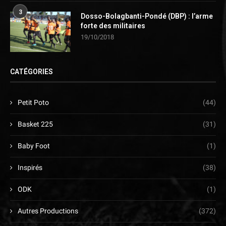
3
Dosso-Bolagbanti-Pondé (DBP) : l’arme
forte des militaires
19/10/2018
CATÉGORIES
Petit Poto
(44)
Basket 225
(31)
Baby Foot
(1)
Inspirés
(38)
ODK
(1)
Autres Productions
(372)