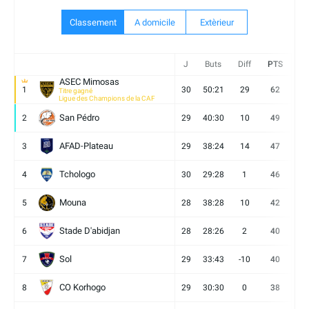
Classement
A domicile
Extèrieur
J
Buts
Diff
PTS
V
ASEC Mimosas
1
30
50:21
29
62
19
Titre gagné
Ligue des Champions de la CAF
San Pédro
2
29
40:30
10
49
13
AFAD-Plateau
3
29
38:24
14
47
13
Tchologo
4
30
29:28
1
46
12
Mouna
5
28
38:28
10
42
12
Stade D'abidjan
6
28
28:26
2
40
11
Sol
7
29
33:43
-10
40
12
CO Korhogo
8
29
30:30
0
38
10