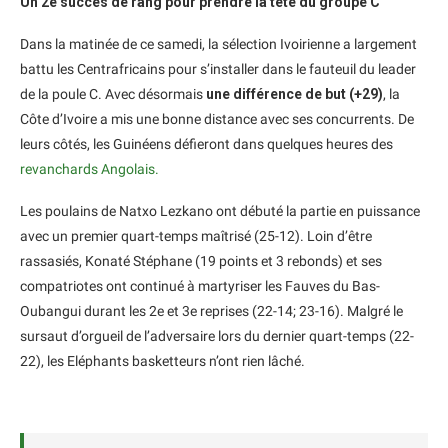
Un 2e succès de rang pour prendre la tête du groupe C
Dans la matinée de ce samedi, la sélection Ivoirienne a largement
battu les Centrafricains pour s’installer dans le fauteuil du leader
de la poule C. Avec désormais
une différence de but (+29)
, la
Côte d’Ivoire a mis une bonne distance avec ses concurrents. De
leurs côtés, les Guinéens défieront dans quelques heures des
revanchards Angolais.
Les poulains de Natxo Lezkano ont débuté la partie en puissance
avec un premier quart-temps maîtrisé (25-12). Loin d’être
rassasiés, Konaté Stéphane (19 points et 3 rebonds) et ses
compatriotes ont continué à martyriser les Fauves du Bas-
Oubangui durant les 2e et 3e reprises (22-14; 23-16). Malgré le
sursaut d’orgueil de l’adversaire lors du dernier quart-temps (22-
22), les Eléphants basketteurs n’ont rien lâché.