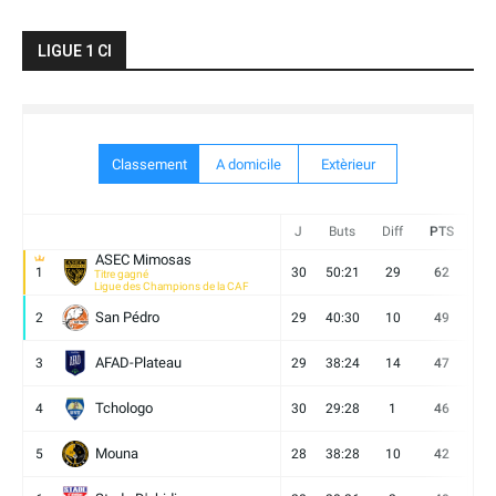
LIGUE 1 CI
Classement
A domicile
Extèrieur
J
Buts
Diff
PTS
V
ASEC Mimosas
1
30
50:21
29
62
19
Titre gagné
Ligue des Champions de la CAF
San Pédro
2
29
40:30
10
49
13
AFAD-Plateau
3
29
38:24
14
47
13
Tchologo
4
30
29:28
1
46
12
Mouna
5
28
38:28
10
42
12