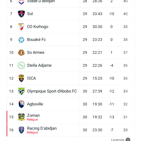
Stade D'abidjan
6
28
28:26
2
40
11
Sol
7
29
33:43
-10
40
12
CO Korhogo
8
29
30:30
0
38
10
Bouaké Fc
9
29
23:23
0
38
9
So Armee
10
29
22:21
1
37
9
Stella Adjame
11
29
22:26
-4
36
9
ISCA
12
29
15:25
-10
36
10
Olympique Sport d'Abobo FC
13
30
27:39
-12
34
9
Agboville
14
30
19:30
-11
32
7
Zoman
15
30
19:32
-13
31
7
Relégué
Racing D'abidjan
16
30
23:30
-7
28
6
Relégué
Legenda
?