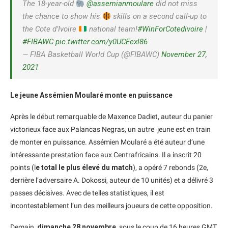
The 18-year-old
@assemianmoulare
did not miss
the chance to show his
skills on a second call-up to
the Cote d’Ivoire
national team!
#WinForCotedivoire
|
#FIBAWC
pic.twitter.com/y0UCEexl86
— FIBA Basketball World Cup (@FIBAWC)
November 27,
2021
Le jeune Assémien Moularé monte en puissance
Après le début remarquable de Maxence Dadiet, auteur du panier
victorieux face aux Palancas Negras, un autre jeune est en train
de monter en puissance. Assémien Moularé a été auteur d’une
intéressante prestation face aux Centrafricains. Il a inscrit 20
points (l
e total le plus élevé du match
), a opéré 7 rebonds (2e,
derrière l’adversaire A. Dokossi, auteur de 10 unités) et a délivré 3
passes décisives. Avec de telles statistiques, il est
incontestablement l’un des meilleurs joueurs de cette opposition.
Demain,
dimanche 28 novembre
, sous le coup de 16 heures GMT,