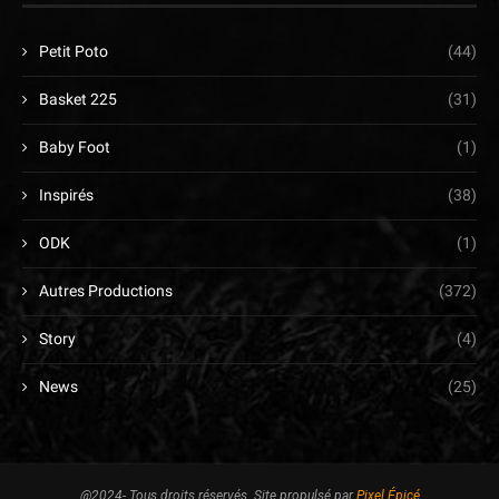
Petit Poto
(44)
Basket 225
(31)
Baby Foot
(1)
Inspirés
(38)
ODK
(1)
Autres Productions
(372)
Story
(4)
News
(25)
@2024- Tous droits réservés. Site propulsé par
Pixel Épicé