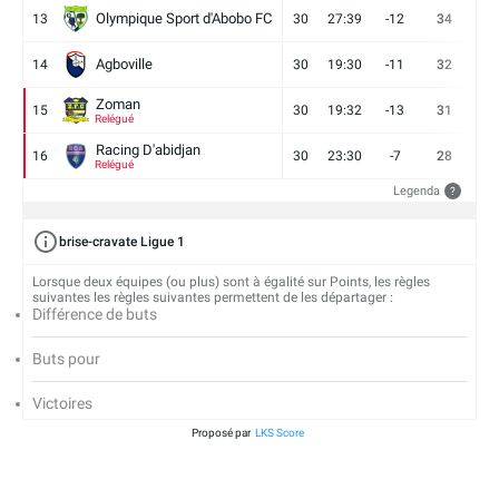
Olympique Sport d'Abobo FC
13
30
27:39
-12
34
9
Agboville
14
30
19:30
-11
32
7
Zoman
15
30
19:32
-13
31
7
Relégué
Racing D'abidjan
16
30
23:30
-7
28
6
Relégué
Legenda
?
brise-cravate Ligue 1
Lorsque deux équipes (ou plus) sont à égalité sur Points, les règles
suivantes les règles suivantes permettent de les départager :
Différence de buts
Buts pour
Victoires
Proposé par
LKS Score