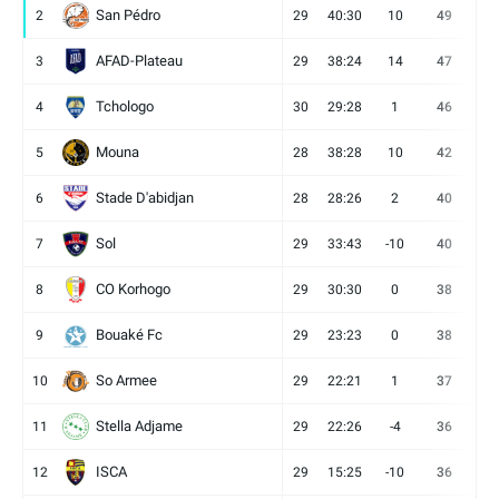
San Pédro
2
29
40:30
10
49
13
AFAD-Plateau
3
29
38:24
14
47
13
Tchologo
4
30
29:28
1
46
12
Mouna
5
28
38:28
10
42
12
Stade D'abidjan
6
28
28:26
2
40
11
Sol
7
29
33:43
-10
40
12
CO Korhogo
8
29
30:30
0
38
10
Bouaké Fc
9
29
23:23
0
38
9
So Armee
10
29
22:21
1
37
9
Stella Adjame
11
29
22:26
-4
36
9
ISCA
12
29
15:25
-10
36
10