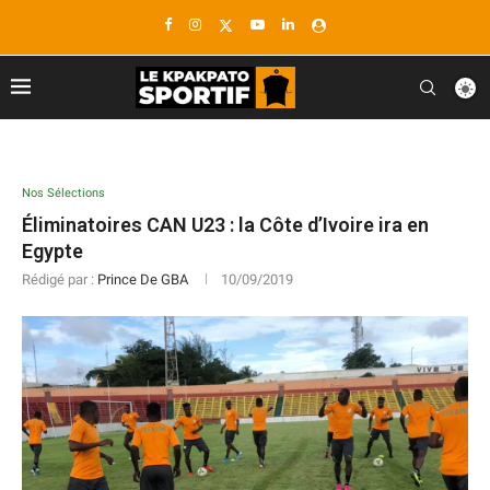
pafiboalemokab.org
situs togel online
thepubtheatre
situs slot gacor
situs slot gacor
situs slot gacor
situs slot gacor
slot gacor hari ini
situs slot gacor
login bento4d
situs slot gacor
situs slot gacor
situs slot gacor
link bento4d
sydney night
situs gacor
togel online
slot thailand
situs gacor
toto macau
situs gacor
slot thailand
togel online
slot gacor
situs togel
bento4d
situs togel
togel resmi
slot gacor
slot gacor
situs togel
slot online
slot gacor
slot gacor
link gacor
slot gacor
slot gacor
link gacor
situs togel
situs togel
situs togel
slot online
slot gacor
slot online
slot gacor
link gacor
slot online
slot online
situs togel
bento4d
situs togel
link gacor
slot gacor
slot gacor
link gacor
bento4d
bento4d
situs togel
situs togel
slot gacor
bento4d
situs toto
situs slot
toto togel
toto togel
toto togel
toto togel
toto togel
toto togel
situs toto
toto togel
situs toto
slot resmi
situs toto
toto togel
situs toto
situs toto
situs toto
situs slot
slot resmi
situs slot
slot resmi
toto togel
toto togel
situs toto
situs toto
situs toto
slot resmi
situs slot
situs toto
situs toto
toto togel
situs toto
toto togel
toto togel
situs toto
toto togel
situs toto
situs toto
toto slot
toto slot
toto slot
toto slot
link slot
link slot
toto slot
toto slot
link slot
toto slot
toto slot
toto slot
toto slot
toto slot
link slot
toto slot
togel
rtp slot
toto
toto
toto
toto
toto
toto
Nos Sélections
Éliminatoires CAN U23 : la Côte d’Ivoire ira en
Egypte
Rédigé par :
Prince De GBA
10/09/2019