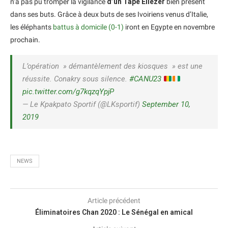
n’a pas pu tromper la vigilance
d’un Tapé Eliezer
bien présent
dans ses buts. Grâce à deux buts de ses Ivoiriens venus d’Italie,
les éléphants
battus à domicile (0-1)
iront en Egypte en novembre
prochain.
L’opération » démantèlement des kiosques » est une
réussite. Conakry sous silence.
#CANU23
pic.twitter.com/g7kqzqYpjP
— Le Kpakpato Sportif (@LKsportif)
September 10,
2019
NEWS
Article précédent
Éliminatoires Chan 2020 : Le Sénégal en amical