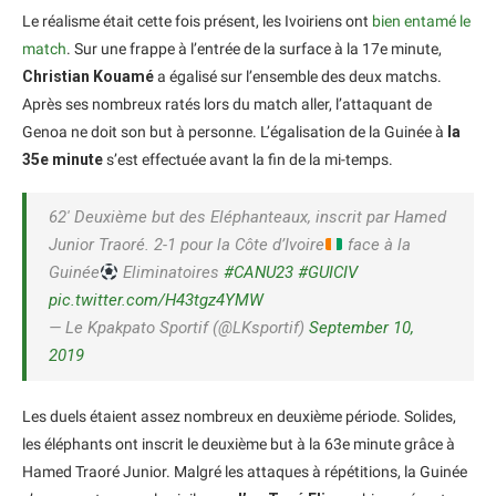
Le réalisme était cette fois présent, les Ivoiriens ont
bien entamé le
match
. Sur une frappe à l’entrée de la surface à la 17e minute,
Christian Kouamé
a égalisé sur l’ensemble des deux matchs.
Après ses nombreux ratés lors du match aller, l’attaquant de
Genoa ne doit son but à personne. L’égalisation de la Guinée à
la
35e minute
s’est effectuée avant la fin de la mi-temps.
62′ Deuxième but des Eléphanteaux, inscrit par Hamed
Junior Traoré. 2-1 pour la Côte d’Ivoire
face à la
Guinée
Eliminatoires
#CANU23
#GUICIV
pic.twitter.com/H43tgz4YMW
— Le Kpakpato Sportif (@LKsportif)
September 10,
2019
Les duels étaient assez nombreux en deuxième période. Solides,
les éléphants ont inscrit le deuxième but à la 63e minute grâce à
Hamed Traoré Junior. Malgré les attaques à répétitions, la Guinée