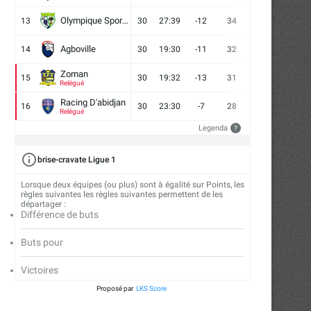
Olympique Sport d'Abobo FC
13
30
27:39
-12
34
9
7
14
Agboville
14
30
19:30
-11
32
7
11
12
Zoman
15
30
19:32
-13
31
7
10
13
Relégué
Racing D'abidjan
16
30
23:30
-7
28
6
10
14
Relégué
Legenda
?
brise-cravate Ligue 1
Lorsque deux équipes (ou plus) sont à égalité sur Points, les
règles suivantes les règles suivantes permettent de les
départager :
Différence de buts
Buts pour
Victoires
Proposé par
LKS Score