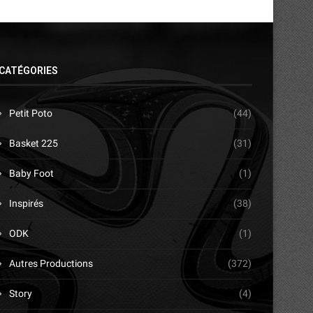
CATÉGORIES
Petit Poto
(44)
Basket 225
(31)
Baby Foot
(1)
Inspirés
(38)
ODK
(1)
Autres Productions
(372)
Story
(4)