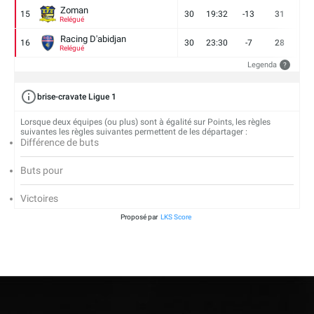
Zoman
15
30
19:32
-13
31
7
Relégué
Racing D'abidjan
16
30
23:30
-7
28
6
Relégué
Legenda
?
brise-cravate Ligue 1
Lorsque deux équipes (ou plus) sont à égalité sur Points, les règles
suivantes les règles suivantes permettent de les départager :
Différence de buts
Buts pour
Victoires
Proposé par
LKS Score