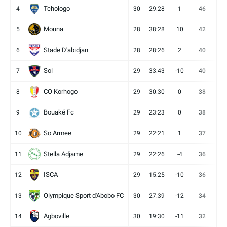
Tchologo
4
30
29:28
1
46
12
Mouna
5
28
38:28
10
42
12
Stade D'abidjan
6
28
28:26
2
40
11
Sol
7
29
33:43
-10
40
12
CO Korhogo
8
29
30:30
0
38
10
Bouaké Fc
9
29
23:23
0
38
9
So Armee
10
29
22:21
1
37
9
Stella Adjame
11
29
22:26
-4
36
9
ISCA
12
29
15:25
-10
36
10
Olympique Sport d'Abobo FC
13
30
27:39
-12
34
9
Agboville
14
30
19:30
-11
32
7