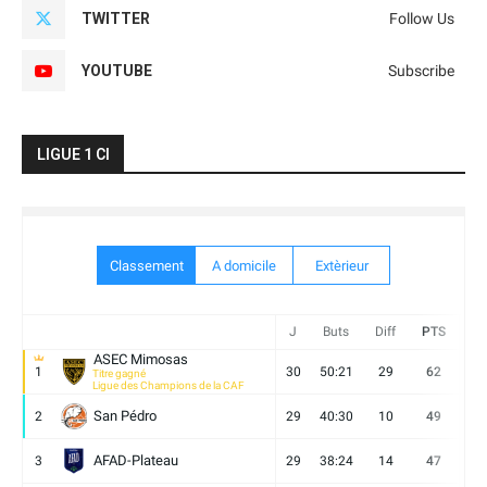
TWITTER
Follow Us
YOUTUBE
Subscribe
LIGUE 1 CI
Classement
A domicile
Extèrieur
J
Buts
Diff
PTS
V
ASEC Mimosas
1
30
50:21
29
62
19
Titre gagné
Ligue des Champions de la CAF
San Pédro
2
29
40:30
10
49
13
AFAD-Plateau
3
29
38:24
14
47
13