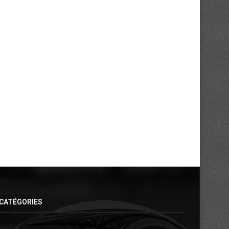
Mercato : l’Asie pour Ahoua Jean-
Mercato : Ouattara Romar
Charles
retour aux sources..
31/07/2026
30/07/2026
CATÉGORIES