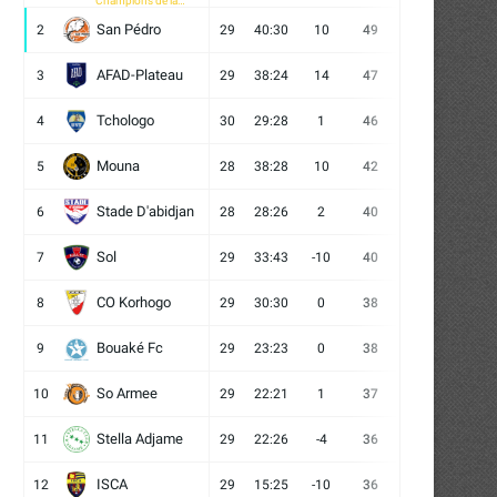
Champions de la
CAF
San Pédro
2
29
40:30
10
49
13
10
6
AFAD-Plateau
3
29
38:24
14
47
13
8
8
Tchologo
4
30
29:28
1
46
12
10
8
Mouna
5
28
38:28
10
42
12
6
10
Stade D'abidjan
6
28
28:26
2
40
11
7
10
Sol
7
29
33:43
-10
40
12
4
13
CO Korhogo
8
29
30:30
0
38
10
8
11
Bouaké Fc
9
29
23:23
0
38
9
11
9
So Armee
10
29
22:21
1
37
9
10
10
Stella Adjame
11
29
22:26
-4
36
9
9
11
ISCA
12
29
15:25
-10
36
10
6
13