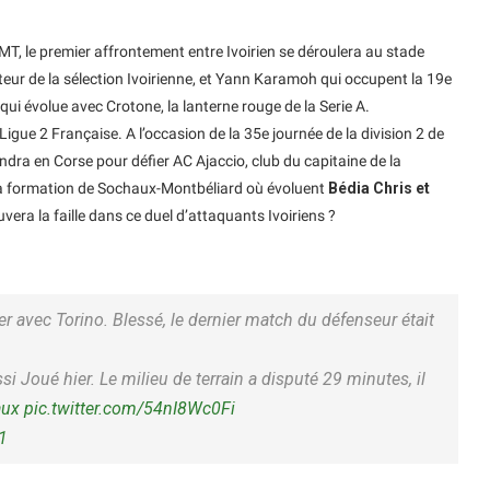
T, le premier affrontement entre Ivoirien se déroulera au stade
teur de la sélection Ivoirienne, et Yann Karamoh qui occupent la 19e
 qui évolue avec Crotone, la lanterne rouge de la Serie A.
igue 2 Française. A l’occasion de la 35e journée de la division 2 de
dra en Corse pour défier AC Ajaccio, club du capitaine de la
 la formation de Sochaux-Montbéliard où évoluent
Bédia Chris et
vera la faille dans ce duel d’attaquants Ivoiriens ?
r avec Torino. Blessé, le dernier match du défenseur était
 Joué hier. Le milieu de terrain a disputé 29 minutes, il
aux
pic.twitter.com/54nI8Wc0Fi
21