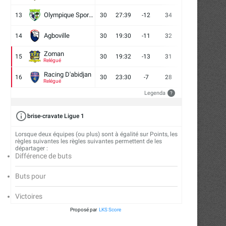
Olympique Sport d'Abobo FC
13
30
27:39
-12
34
9
7
14
Agboville
14
30
19:30
-11
32
7
11
12
Zoman
15
30
19:32
-13
31
7
10
13
Relégué
Racing D'abidjan
16
30
23:30
-7
28
6
10
14
Relégué
Legenda
?
brise-cravate Ligue 1
Lorsque deux équipes (ou plus) sont à égalité sur Points, les
règles suivantes les règles suivantes permettent de les
départager :
Différence de buts
Buts pour
Victoires
Proposé par
LKS Score