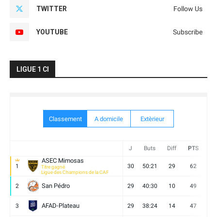
TWITTER
Follow Us
YOUTUBE
Subscribe
LIGUE 1 CI
Classement
A domicile
Extèrieur
J
Buts
Diff
PTS
V
ASEC Mimosas
1
30
50:21
29
62
19
Titre gagné
Ligue des Champions de la CAF
San Pédro
2
29
40:30
10
49
13
AFAD-Plateau
3
29
38:24
14
47
13