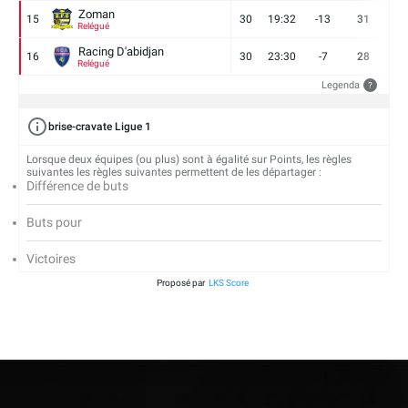
Zoman
15
30
19:32
-13
31
7
Relégué
Racing D'abidjan
16
30
23:30
-7
28
6
Relégué
Legenda
?
brise-cravate Ligue 1
Lorsque deux équipes (ou plus) sont à égalité sur Points, les règles
suivantes les règles suivantes permettent de les départager :
Différence de buts
Buts pour
Victoires
Proposé par
LKS Score