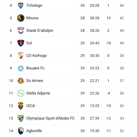
Tchologo
4
30
29:28
1
46
12
Mouna
5
28
38:28
10
42
12
Stade D'abidjan
6
28
28:26
2
40
11
Sol
7
29
33:43
-10
40
12
CO Korhogo
8
29
30:30
0
38
10
Bouaké Fc
9
29
23:23
0
38
9
So Armee
10
29
22:21
1
37
9
Stella Adjame
11
29
22:26
-4
36
9
ISCA
12
29
15:25
-10
36
10
Olympique Sport d'Abobo FC
13
30
27:39
-12
34
9
Agboville
14
30
19:30
-11
32
7