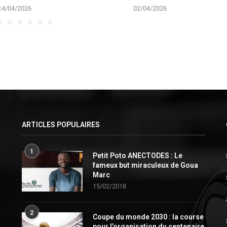
14/04/2026
02/04/2026
ARTICLES POPULAIRES
1
Petit Poto ANECTODES : Le
fameux but miraculeux de Goua
Marc
15/02/2018
2
Coupe du monde 2030 : la course
pour l’organisation du centenaire