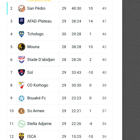
Champions de la
CAF
San Pédro
2
29
40:30
10
49
13
10
6
AFAD-Plateau
3
29
38:24
14
47
13
8
8
Tchologo
4
30
29:28
1
46
12
10
8
Mouna
5
28
38:28
10
42
12
6
10
Stade D'abidjan
6
28
28:26
2
40
11
7
10
Sol
7
29
33:43
-10
40
12
4
13
CO Korhogo
8
29
30:30
0
38
10
8
11
Bouaké Fc
9
29
23:23
0
38
9
11
9
So Armee
10
29
22:21
1
37
9
10
10
Stella Adjame
11
29
22:26
-4
36
9
9
11
ISCA
12
29
15:25
-10
36
10
6
13