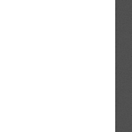
eeting International Gabriel Tiacoh
Para-athlétisme : l’INJS accu
: une 24e édition...
première étape des..