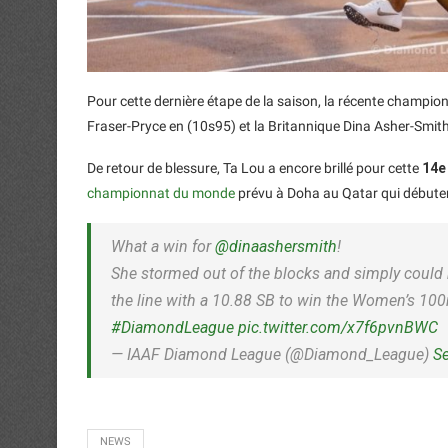
Pour cette dernière étape de la saison, la récente champio
Fraser-Pryce en (10s95) et la Britannique Dina Asher-Smit
De retour de blessure, Ta Lou a encore brillé pour cette
14e
championnat du monde
prévu à Doha au Qatar qui débuter
What a win for
@dinaashersmith
!
She stormed out of the blocks and simply could 
the line with a 10.88 SB to win the Women’s 1
#DiamondLeague
pic.twitter.com/x7f6pvnBWC
— IAAF Diamond League (@Diamond_League)
S
NEWS