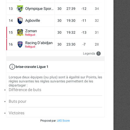
Olympique Sport d'Abobo FC
13
30
27:39
-12
34
9
7
14
Agboville
14
30
19:30
-11
32
7
11
12
Zoman
15
30
19:32
-13
31
7
10
13
Relégué
Racing D'abidjan
16
30
23:30
-7
28
6
10
14
Relégué
Legenda
?
brise-cravate Ligue 1
Lorsque deux équipes (ou plus) sont à égalité sur Points, les
règles suivantes les règles suivantes permettent de les
départager :
Différence de buts
Buts pour
Victoires
Proposé par
LKS Score