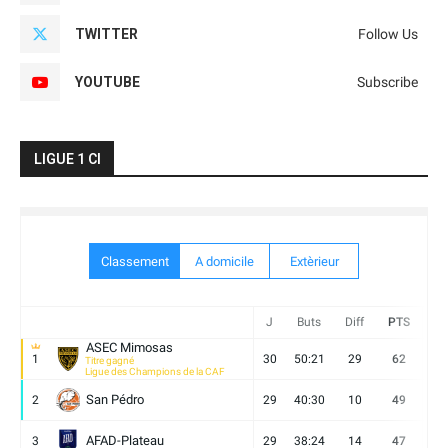
TWITTER
Follow Us
YOUTUBE
Subscribe
LIGUE 1 CI
Classement
A domicile
Extèrieur
J
Buts
Diff
PTS
V
ASEC Mimosas
1
30
50:21
29
62
19
Titre gagné
Ligue des Champions de la CAF
San Pédro
2
29
40:30
10
49
13
AFAD-Plateau
3
29
38:24
14
47
13