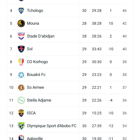
Tchologo
4
30
29:28
1
46
12
Mouna
5
28
38:28
10
42
12
Stade D'abidjan
6
28
28:26
2
40
11
Sol
7
29
33:43
-10
40
12
CO Korhogo
8
29
30:30
0
38
10
Bouaké Fc
9
29
23:23
0
38
9
So Armee
10
29
22:21
1
37
9
Stella Adjame
11
29
22:26
-4
36
9
ISCA
12
29
15:25
-10
36
10
Olympique Sport d'Abobo FC
13
30
27:39
-12
34
9
Agboville
14
30
19:30
-11
32
7