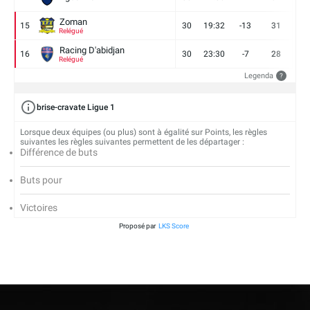
Zoman
15
30
19:32
-13
31
7
Relégué
Racing D'abidjan
16
30
23:30
-7
28
6
Relégué
Legenda
?
brise-cravate Ligue 1
Lorsque deux équipes (ou plus) sont à égalité sur Points, les règles
suivantes les règles suivantes permettent de les départager :
Différence de buts
Buts pour
Victoires
Proposé par
LKS Score