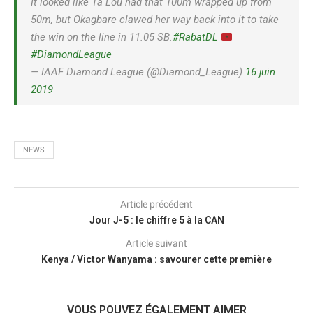
It looked like Ta Lou had that 100m wrapped up from
50m, but Okagbare clawed her way back into it to take
the win on the line in 11.05 SB.
#RabatDL
#DiamondLeague
— IAAF Diamond League (@Diamond_League)
16 juin
2019
NEWS
Article précédent
Jour J-5 : le chiffre 5 à la CAN
Article suivant
Kenya / Victor Wanyama : savourer cette première
VOUS POUVEZ ÉGALEMENT AIMER