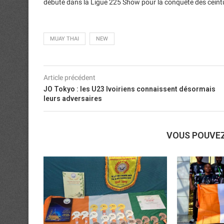
débuté dans la Ligue 225 Show pour la conquête des cein
MUAY THAI
NEW
Article précédent
JO Tokyo : les U23 Ivoiriens connaissent désormais
leurs adversaires
VOUS POUVE