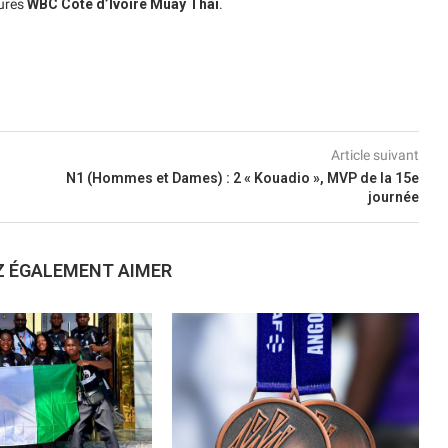
tures
WBC Côte d’Ivoire Muay Thai
.
Article suivant
N1 (Hommes et Dames) : 2 « Kouadio », MVP de la 15e
journée
Z ÉGALEMENT AIMER