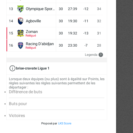
Olympique Sport d'Abobo FC
13
30
27:39
-12
34
9
7
14
Agboville
14
30
19:30
-11
32
7
11
12
Zoman
15
30
19:32
-13
31
7
10
13
Relégué
Racing D'abidjan
16
30
23:30
-7
28
6
10
14
Relégué
Legenda
?
brise-cravate Ligue 1
Lorsque deux équipes (ou plus) sont à égalité sur Points, les
règles suivantes les règles suivantes permettent de les
départager :
Différence de buts
Buts pour
Victoires
Proposé par
LKS Score