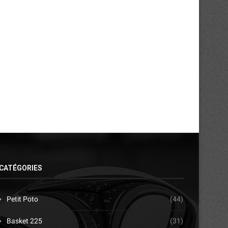
Audience : le nanbudo ivoirien trace
Kickboxing : Abidjan au c
ses ambitions...
réflexions pour...
16/04/2026
14/04/2026
CATÉGORIES
Petit Poto
(44)
Basket 225
(31)