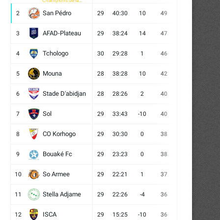
Champions de la
CAF
San Pédro
2
29
40:30
10
49
13
10
6
AFAD-Plateau
3
29
38:24
14
47
13
8
8
Tchologo
4
30
29:28
1
46
12
10
8
Mouna
5
28
38:28
10
42
12
6
10
Stade D'abidjan
6
28
28:26
2
40
11
7
10
Sol
7
29
33:43
-10
40
12
4
13
CO Korhogo
8
29
30:30
0
38
10
8
11
Bouaké Fc
9
29
23:23
0
38
9
11
9
So Armee
10
29
22:21
1
37
9
10
10
Stella Adjame
11
29
22:26
-4
36
9
9
11
ISCA
12
29
15:25
-10
36
10
6
13