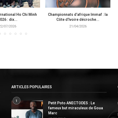
rnational Ho Chi Minh
Championnats d’afrique Immaf : la
026 : dix...
Côte d’Ivoire décroche...
22/07/2026
21/04/2026
ARTICLES POPULAIRES
1
Petit Poto ANECTODES : Le
fameux but miraculeux de Goua
Marc