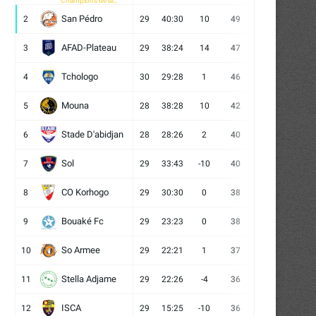
Champions de la
CAF
San Pédro
2
29
40:30
10
49
13
10
6
AFAD-Plateau
3
29
38:24
14
47
13
8
8
Tchologo
4
30
29:28
1
46
12
10
8
Mouna
5
28
38:28
10
42
12
6
10
Stade D'abidjan
6
28
28:26
2
40
11
7
10
Sol
7
29
33:43
-10
40
12
4
13
CO Korhogo
8
29
30:30
0
38
10
8
11
Bouaké Fc
9
29
23:23
0
38
9
11
9
So Armee
10
29
22:21
1
37
9
10
10
Stella Adjame
11
29
22:26
-4
36
9
9
11
ISCA
12
29
15:25
-10
36
10
6
13