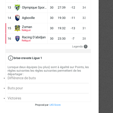
Olympique Sport d'Abobo FC
13
30
27:39
-12
34
9
7
14
Agboville
14
30
19:30
-11
32
7
11
12
Zoman
15
30
19:32
-13
31
7
10
13
Relégué
Racing D'abidjan
16
30
23:30
-7
28
6
10
14
Relégué
Legenda
?
brise-cravate Ligue 1
Lorsque deux équipes (ou plus) sont à égalité sur Points, les
règles suivantes les règles suivantes permettent de les
départager :
Différence de buts
Buts pour
Victoires
Proposé par
LKS Score