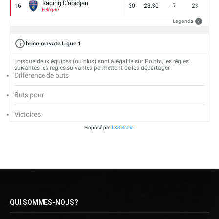
Racing D'abidjan
16
30
23:30
-7
28
6
Relégué
Legenda
?
brise-cravate Ligue 1
Lorsque deux équipes (ou plus) sont à égalité sur Points, les règles
suivantes les règles suivantes permettent de les départager :
Différence de buts
Buts pour
Victoires
Proposé par
LKS Score
QUI SOMMES-NOUS?