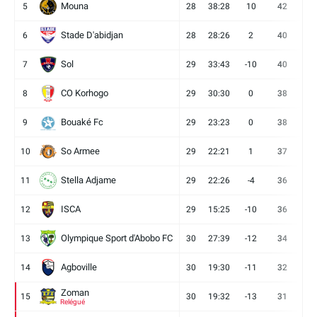
Mouna
5
28
38:28
10
42
12
Stade D'abidjan
6
28
28:26
2
40
11
Sol
7
29
33:43
-10
40
12
CO Korhogo
8
29
30:30
0
38
10
Bouaké Fc
9
29
23:23
0
38
9
So Armee
10
29
22:21
1
37
9
Stella Adjame
11
29
22:26
-4
36
9
ISCA
12
29
15:25
-10
36
10
Olympique Sport d'Abobo FC
13
30
27:39
-12
34
9
Agboville
14
30
19:30
-11
32
7
Zoman
15
30
19:32
-13
31
7
Relégué