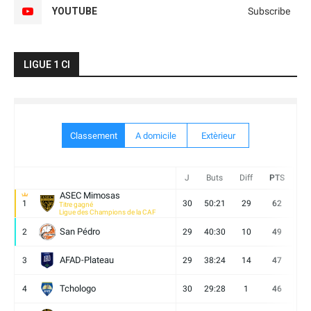
YOUTUBE
Subscribe
LIGUE 1 CI
Classement
A domicile
Extèrieur
J
Buts
Diff
PTS
V
ASEC Mimosas
1
30
50:21
29
62
19
Titre gagné
Ligue des Champions de la CAF
San Pédro
2
29
40:30
10
49
13
AFAD-Plateau
3
29
38:24
14
47
13
Tchologo
4
30
29:28
1
46
12