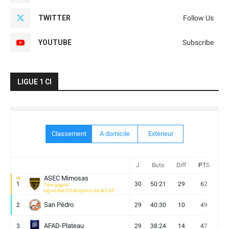
TWITTER
Follow Us
YOUTUBE
Subscribe
LIGUE 1 CI
Classement
A domicile
Extèrieur
J
Buts
Diff
PTS
V
ASEC Mimosas
1
30
50:21
29
62
19
Titre gagné
Ligue des Champions de la CAF
San Pédro
2
29
40:30
10
49
13
AFAD-Plateau
3
29
38:24
14
47
13