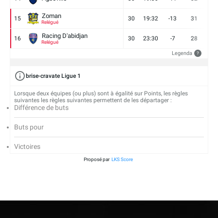
Zoman
15
30
19:32
-13
31
7
Relégué
Racing D'abidjan
16
30
23:30
-7
28
6
Relégué
Legenda
?
brise-cravate Ligue 1
Lorsque deux équipes (ou plus) sont à égalité sur Points, les règles
suivantes les règles suivantes permettent de les départager :
Différence de buts
Buts pour
Victoires
Proposé par
LKS Score