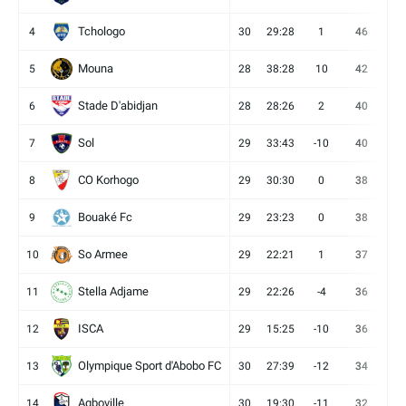
Tchologo
4
30
29:28
1
46
12
Mouna
5
28
38:28
10
42
12
Stade D'abidjan
6
28
28:26
2
40
11
Sol
7
29
33:43
-10
40
12
CO Korhogo
8
29
30:30
0
38
10
Bouaké Fc
9
29
23:23
0
38
9
So Armee
10
29
22:21
1
37
9
Stella Adjame
11
29
22:26
-4
36
9
ISCA
12
29
15:25
-10
36
10
Olympique Sport d'Abobo FC
13
30
27:39
-12
34
9
Agboville
14
30
19:30
-11
32
7