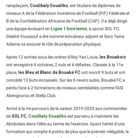
remplaçant,
Coulibaly Soualiho
, est titulaire de diplômes de
niveaux A de la Fédération Ivoirienne de Football (FIF) Fédérale et
B de la Confédération Africaine de Football (CAF). Il a déjà dirigé
une équipe évoluant en
Ligue 1 Ivoirienne
, à savoir SOL FC.
Diakité Youssouf a été nommé entraîneur adjoint et Soro Taina
Adama va assurer le rôle de préparateur physique.
Après 12 sorties sous les ordres d’Aby Yao Louis,
les Bouakois
ont enregistré 4 victoires, 2 nuls et 6 défaites. Classés à la 11e
place,
les Bleu et Blanc de Bouaké FC
ont inscrit 9 buts et ont
concédé 13 buts encaissés. Sur les 6 revers subis, Bouaké FC a
perdu face à 2 formations de niveaux semblables comme l’ASI
Abengourou et Stella Club.
Arrivé à la mi-parcours de la saison 2019-2020 aux commandes
de
SOL FC
,
Coulibaly Soualiho
est parvenu à maintenir les
Abobolais dans l’élite au terme de l’exercice. Ayant hérité d’une
formation qui compte 4 points de plus que le premier relégable, le