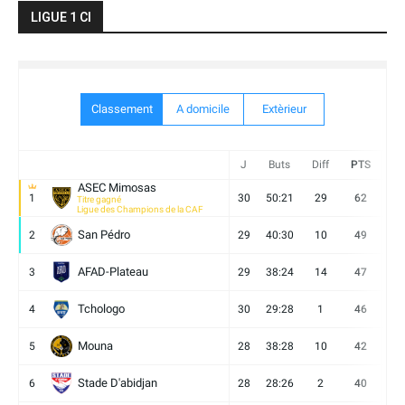
LIGUE 1 CI
Classement
A domicile
Extèrieur
J
Buts
Diff
PTS
V
ASEC Mimosas
1
30
50:21
29
62
19
Titre gagné
Ligue des Champions de la CAF
San Pédro
2
29
40:30
10
49
13
AFAD-Plateau
3
29
38:24
14
47
13
Tchologo
4
30
29:28
1
46
12
Mouna
5
28
38:28
10
42
12
Stade D'abidjan
6
28
28:26
2
40
11