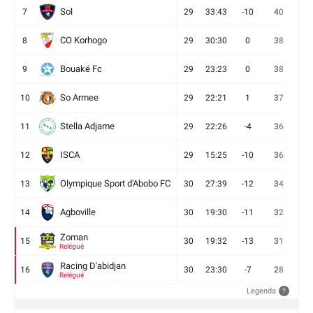
Sol
7
29
33:43
-10
40
12
CO Korhogo
8
29
30:30
0
38
10
Bouaké Fc
9
29
23:23
0
38
9
So Armee
10
29
22:21
1
37
9
Stella Adjame
11
29
22:26
-4
36
9
ISCA
12
29
15:25
-10
36
10
Olympique Sport d'Abobo FC
13
30
27:39
-12
34
9
Agboville
14
30
19:30
-11
32
7
Zoman
15
30
19:32
-13
31
7
Relégué
Racing D'abidjan
16
30
23:30
-7
28
6
Relégué
Legenda
?