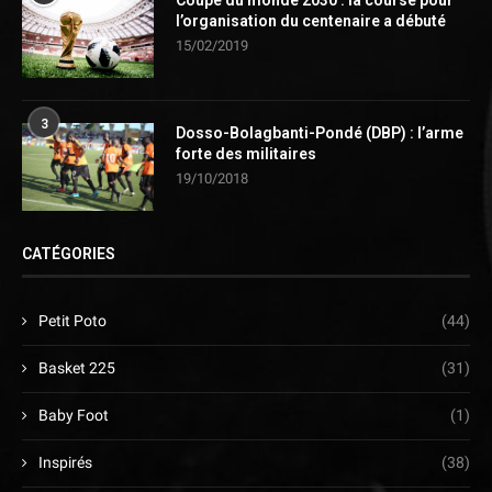
l’organisation du centenaire a débuté
15/02/2019
3
Dosso-Bolagbanti-Pondé (DBP) : l’arme
forte des militaires
19/10/2018
CATÉGORIES
Petit Poto
(44)
Basket 225
(31)
Baby Foot
(1)
Inspirés
(38)