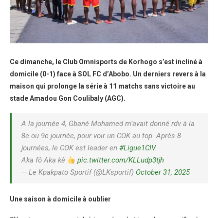
Ce dimanche, le Club Omnisports de Korhogo s’est incliné à
domicile (0-1) face à SOL FC d’Abobo. Un derniers revers à la
maison qui prolonge la série à 11 matchs sans victoire au
stade Amadou Gon Coulibaly (AGC).
A la journée 4, Gbané Mohamed m’avait donné rdv à la
8e ou 9e journée, pour voir un COK au top. Après 8
journées, le COK est leader en
#Ligue1CIV
.
Aka fô Aka kê
pic.twitter.com/KLLudp3tjh
— Le Kpakpato Sportif (@LKsportif)
October 31, 2025
Une saison à domicile à oublier