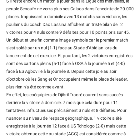
S’il reste encore un match à jouer dans la Ligue des merveilles, le
peuple Senoufo ne verra plus ses Calaos dans l’enceinte de 20.000
places. Impuissant à domicile avec 13 matchs sans victoire, les
poulains du coach Dao Lassina affichent un triste bilan de : 2
victoires pour 4 nuls contre 9 défaites pour 10 points pris sur 45.
Un début et une fin comme image symbole car le premier match
s’est soldé par un nul (1-1) face au Stade d’Abidjan lors du
lancement de cet exercice. Et pourtant, les 2 victoires enregistrées
sont des cartons pleins (5-1) face à OSA à la journée 5 et (4-0)
face à ES Agboville à la journée 8. Depuis cette joie au soir
d’octobre où les Sang et Or occupaient même la place de leader,
plus rien n’a été comme avant.
En effet, les coéquipiers de Djibril Traoré courent sans succès
derrière la victoire à domicile. 7 mois que cela dure pour 11
tentatives infructueuses précisément 3 nuls et 8 défaites. Pour
nuancer au niveau de l’espace géographique, 1 victoire a été
enregistrée à la journée 12 face à US Tchologo (2-0) mais cette
victoire obtenue cette au stade (AGC) est considérée comme à