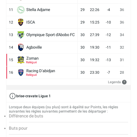
Stella Adjame
11
29
22:26
-4
36
9
ISCA
12
29
15:25
-10
36
10
Olympique Sport d'Abobo FC
13
30
27:39
-12
34
9
Agboville
14
30
19:30
-11
32
7
Zoman
15
30
19:32
-13
31
7
Relégué
Racing D'abidjan
16
30
23:30
-7
28
6
Relégué
Legenda
?
brise-cravate Ligue 1
Lorsque deux équipes (ou plus) sont à égalité sur Points, les règles
suivantes les règles suivantes permettent de les départager :
Différence de buts
Buts pour