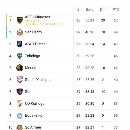
J
Buts
Diff
PTS
V
ASEC Mimosas
1
30
50:21
29
62
19
Titre gagné
Ligue des Champions de la CAF
San Pédro
2
29
40:30
10
49
13
AFAD-Plateau
3
29
38:24
14
47
13
Tchologo
4
30
29:28
1
46
12
Mouna
5
28
38:28
10
42
12
Stade D'abidjan
6
28
28:26
2
40
11
Sol
7
29
33:43
-10
40
12
CO Korhogo
8
29
30:30
0
38
10
Bouaké Fc
9
29
23:23
0
38
9
So Armee
10
29
22:21
1
37
9