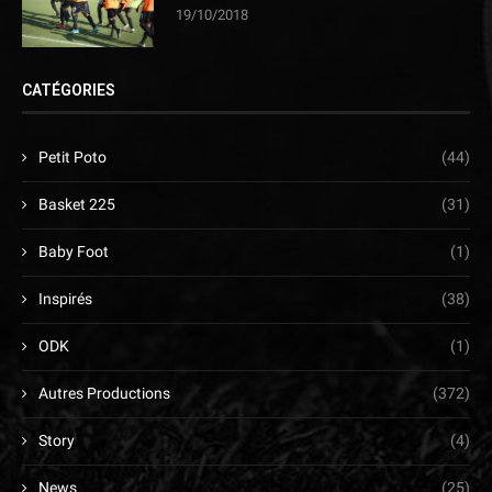
19/10/2018
CATÉGORIES
Petit Poto
(44)
Basket 225
(31)
Baby Foot
(1)
Inspirés
(38)
ODK
(1)
Autres Productions
(372)
Story
(4)
News
(25)