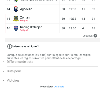
Agboville
14
30
19:30
-11
32
7
Zoman
15
30
19:32
-13
31
7
Relégué
Racing D'abidjan
16
30
23:30
-7
28
6
Relégué
Legenda
?
brise-cravate Ligue 1
Lorsque deux équipes (ou plus) sont à égalité sur Points, les règles
suivantes les règles suivantes permettent de les départager :
Différence de buts
Buts pour
Victoires
Proposé par
LKS Score