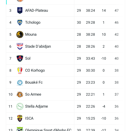
AFAD-Plateau
3
29
38:24
14
47
13
Tchologo
4
30
29:28
1
46
12
Mouna
5
28
38:28
10
42
12
Stade D'abidjan
6
28
28:26
2
40
11
Sol
7
29
33:43
-10
40
12
CO Korhogo
8
29
30:30
0
38
10
Bouaké Fc
9
29
23:23
0
38
9
So Armee
10
29
22:21
1
37
9
Stella Adjame
11
29
22:26
-4
36
9
ISCA
12
29
15:25
-10
36
10
Olympique Sport d'Abobo FC
13
30
27:39
-12
34
9