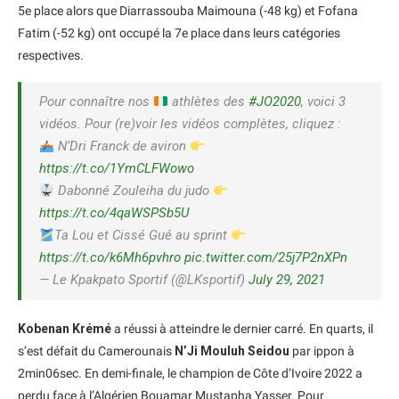
5e place alors que Diarrassouba Maimouna (-48 kg) et Fofana
Fatim (-52 kg) ont occupé la 7e place dans leurs catégories
respectives.
Pour connaître nos
athlètes des
#JO2020
, voici 3
vidéos. Pour (re)voir les vidéos complètes, cliquez :
N’Dri Franck de aviron
https://t.co/1YmCLFWowo
Dabonné Zouleiha du judo
https://t.co/4qaWSPSb5U
Ta Lou et Cissé Gué au sprint
https://t.co/k6Mh6pvhro
pic.twitter.com/25j7P2nXPn
— Le Kpakpato Sportif (@LKsportif)
July 29, 2021
Kobenan Krémé
a réussi à atteindre le dernier carré. En quarts, il
s’est défait du Camerounais
N’Ji Mouluh Seidou
par ippon à
2min06sec. En demi-finale, le champion de Côte d’Ivoire 2022 a
perdu face à l’Algérien Bouamar Mustapha Yasser. Pour