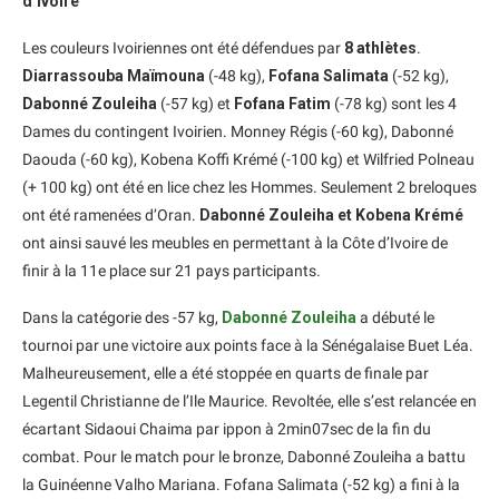
d’Ivoire
Les couleurs Ivoiriennes ont été défendues par
8 athlètes
.
Diarrassouba Maïmouna
(-48 kg),
Fofana Salimata
(-52 kg),
Dabonné Zouleiha
(-57 kg) et
Fofana Fatim
(-78 kg) sont les 4
Dames du contingent Ivoirien. Monney Régis (-60 kg), Dabonné
Daouda (-60 kg), Kobena Koffi Krémé (-100 kg) et Wilfried Polneau
(+ 100 kg) ont été en lice chez les Hommes. Seulement 2 breloques
ont été ramenées d’Oran.
Dabonné Zouleiha et Kobena Krémé
ont ainsi sauvé les meubles en permettant à la Côte d’Ivoire de
finir à la 11e place sur 21 pays participants.
Dans la catégorie des -57 kg,
Dabonné Zouleiha
a débuté le
tournoi par une victoire aux points face à la Sénégalaise Buet Léa.
Malheureusement, elle a été stoppée en quarts de finale par
Legentil Christianne de l’Ile Maurice. Revoltée, elle s’est relancée en
écartant Sidaoui Chaima par ippon à 2min07sec de la fin du
combat. Pour le match pour le bronze, Dabonné Zouleiha a battu
la Guinéenne Valho Mariana. Fofana Salimata (-52 kg) a fini à la