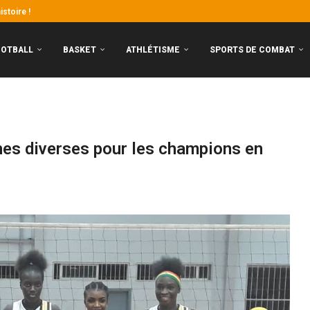
stoire !
eaux garçons frappent fort, les...
nt aux portes de la CAN
y : premier choc de la saison
Algérie !
 encore nécessaires pour rêver...
é et Kader Keita...
x à 90 minutes de...
OOTBALL
BASKET
ATHLÉTISME
SPORTS DE COMBAT
nes diverses pour les champions en