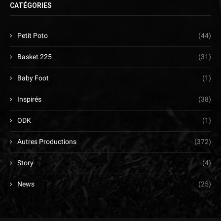
CATÉGORIES
Petit Poto
(44)
Basket 225
(31)
Baby Foot
(1)
Inspirés
(38)
ODK
(1)
Autres Productions
(372)
Story
(4)
News
(25)