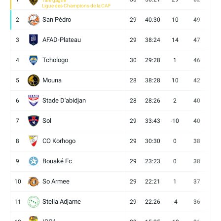
Titre gagné
Ligue des Champions de la CAF
San Pédro
2
29
40:30
10
49
13
AFAD-Plateau
3
29
38:24
14
47
13
Tchologo
4
30
29:28
1
46
12
Mouna
5
28
38:28
10
42
12
Stade D'abidjan
6
28
28:26
2
40
11
Sol
7
29
33:43
-10
40
12
CO Korhogo
8
29
30:30
0
38
10
Bouaké Fc
9
29
23:23
0
38
9
So Armee
10
29
22:21
1
37
9
Stella Adjame
11
29
22:26
-4
36
9