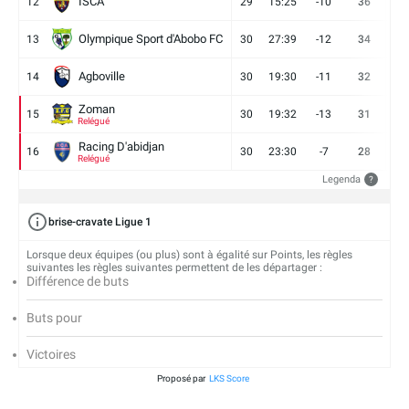
ISCA
12
29
15:25
-10
36
10
Olympique Sport d'Abobo FC
13
30
27:39
-12
34
9
Agboville
14
30
19:30
-11
32
7
Zoman
15
30
19:32
-13
31
7
Relégué
Racing D'abidjan
16
30
23:30
-7
28
6
Relégué
Legenda
?
brise-cravate Ligue 1
Lorsque deux équipes (ou plus) sont à égalité sur Points, les règles
suivantes les règles suivantes permettent de les départager :
Différence de buts
Buts pour
Victoires
Proposé par
LKS Score