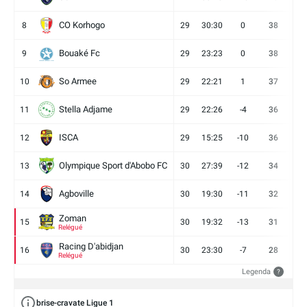
CO Korhogo
8
29
30:30
0
38
10
Bouaké Fc
9
29
23:23
0
38
9
So Armee
10
29
22:21
1
37
9
Stella Adjame
11
29
22:26
-4
36
9
ISCA
12
29
15:25
-10
36
10
Olympique Sport d'Abobo FC
13
30
27:39
-12
34
9
Agboville
14
30
19:30
-11
32
7
Zoman
15
30
19:32
-13
31
7
Relégué
Racing D'abidjan
16
30
23:30
-7
28
6
Relégué
Legenda
?
brise-cravate Ligue 1