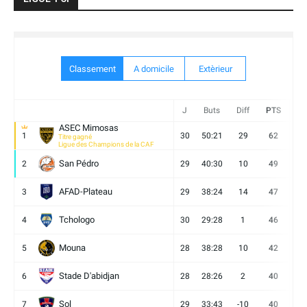
Classement
A domicile
Extèrieur
J
Buts
Diff
PTS
V
ASEC Mimosas
1
30
50:21
29
62
19
Titre gagné
Ligue des Champions de la CAF
San Pédro
2
29
40:30
10
49
13
AFAD-Plateau
3
29
38:24
14
47
13
Tchologo
4
30
29:28
1
46
12
Mouna
5
28
38:28
10
42
12
Stade D'abidjan
6
28
28:26
2
40
11
Sol
7
29
33:43
-10
40
12