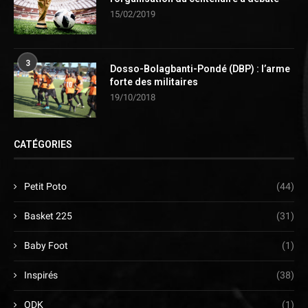
15/02/2019
3
Dosso-Bolagbanti-Pondé (DBP) : l’arme
forte des militaires
19/10/2018
CATÉGORIES
Petit Poto
(44)
Basket 225
(31)
Baby Foot
(1)
Inspirés
(38)
ODK
(1)