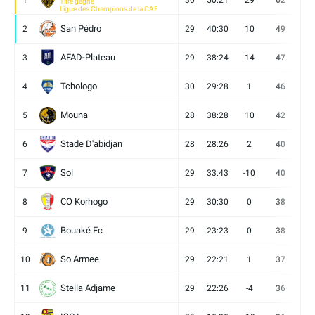
Titre gagné
Ligue des Champions de la CAF
San Pédro
2
29
40:30
10
49
13
AFAD-Plateau
3
29
38:24
14
47
13
Tchologo
4
30
29:28
1
46
12
Mouna
5
28
38:28
10
42
12
Stade D'abidjan
6
28
28:26
2
40
11
Sol
7
29
33:43
-10
40
12
CO Korhogo
8
29
30:30
0
38
10
Bouaké Fc
9
29
23:23
0
38
9
So Armee
10
29
22:21
1
37
9
Stella Adjame
11
29
22:26
-4
36
9