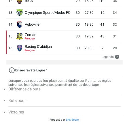
ISCA
12
29
15:25
-10
36
10
Olympique Sport d'Abobo FC
13
30
27:39
-12
34
9
Agboville
14
30
19:30
-11
32
7
Zoman
15
30
19:32
-13
31
7
Relégué
Racing D'abidjan
16
30
23:30
-7
28
6
Relégué
Legenda
?
brise-cravate Ligue 1
Lorsque deux équipes (ou plus) sont à égalité sur Points, les règles
suivantes les règles suivantes permettent de les départager :
Différence de buts
Buts pour
Victoires
Proposé par
LKS Score