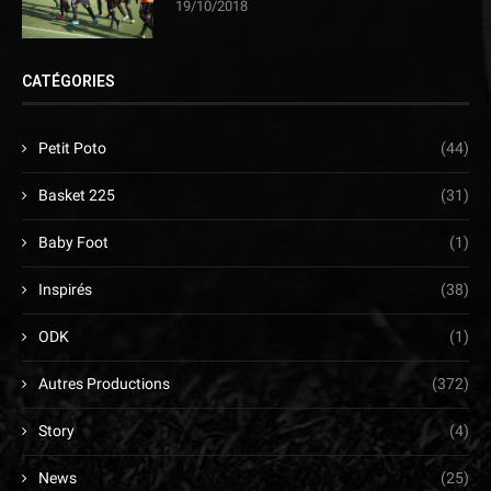
19/10/2018
CATÉGORIES
Petit Poto
(44)
Basket 225
(31)
Baby Foot
(1)
Inspirés
(38)
ODK
(1)
Autres Productions
(372)
Story
(4)
News
(25)