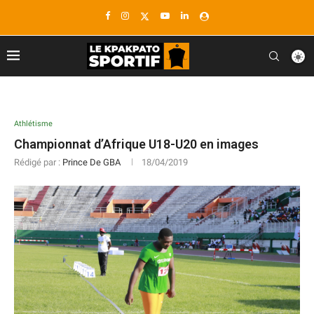
beyond.globalpranichealing.com/profile/
www.blackbrooks.co.uk/pricing
pafibengkuluutarakab.org
walterhanselbistro.com/menu
itsokaynottobeokay.com.au
thesolderingstation.com
www.promhotelsriccione.it
cabinet.edostate.gov.ng
nagaad.org/contact/
www.leon.uml.edu.ni
www.bestforinteriors.nl
library.iihs.co.in/journals/
link-bento4d.com
world.skanray.com
revista.undime.org.br
mediallbrasil.med.br
newsusa.com
situs slot gacor
blog.actkm.org
accesss.net
ensa.uit.ac.ma
nasasps.org
situs slot gacor
situs slot gacor
watts.thor.edu
sydney night
situs gacor
momusi.org
pbumc.net
situs gacor
situs gacor
situs gacor
situs gacor
situs gacor
situs gacor
situs gacor
situs gacor
situs gacor
situs gacor
situs gacor
situs gacor
situs togel
bento4d
bento4d
bento4d
bento4d
bento4d
mgpo.org
bento4d
bento4d
bento4d
onhc.ca
actkm.org
bento4d
situs togel
bento4d
bento4d
bento4d
bento4d
link gacor
bento4d
slot gacor
bento4d
bento4d
bento4d
bento4d
bento4d
link gacor
bento4d
situs togel
slot gacor
bento4d
bento4d
bento4d
bento4d
bento4d
bento4d
link gacor
situs slot
situs toto
situs toto
situs toto
situs toto
situs toto
situs toto
situs toto
situs slot
situs toto
situs slot
slot resmi
situs toto
situs slot
situs toto
situs toto
situs slot
toto togel
situs toto
situs toto
situs toto
situs toto
situs toto
situs toto
situs slot
situs toto
situs toto
toto togel
situs toto
situs toto
situs toto
situs toto
situs toto
situs toto
situs toto
situs toto
toto togel
situs toto
situs toto
toto togel
situs toto
toto slot
fcvfc.org
link slot
toto slot
toto slot
toto slot
link slot
link slot
link slot
link slot
link slot
toto slot
link slot
link slot
link slot
link slot
toto slot
link slot
toto
toto
toto
toto
toto
toto
toto
toto
toto
toto
toto
toto
toto
toto
toto
toto
toto
Athlétisme
Championnat d’Afrique U18-U20 en images
Rédigé par :
Prince De GBA
18/04/2019