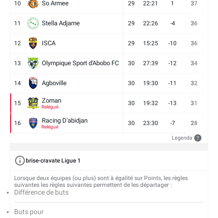
So Armee
10
29
22:21
1
37
9
Stella Adjame
11
29
22:26
-4
36
9
ISCA
12
29
15:25
-10
36
10
Olympique Sport d'Abobo FC
13
30
27:39
-12
34
9
Agboville
14
30
19:30
-11
32
7
Zoman
15
30
19:32
-13
31
7
Relégué
Racing D'abidjan
16
30
23:30
-7
28
6
Relégué
Legenda
?
brise-cravate Ligue 1
Lorsque deux équipes (ou plus) sont à égalité sur Points, les règles
suivantes les règles suivantes permettent de les départager :
Différence de buts
Buts pour