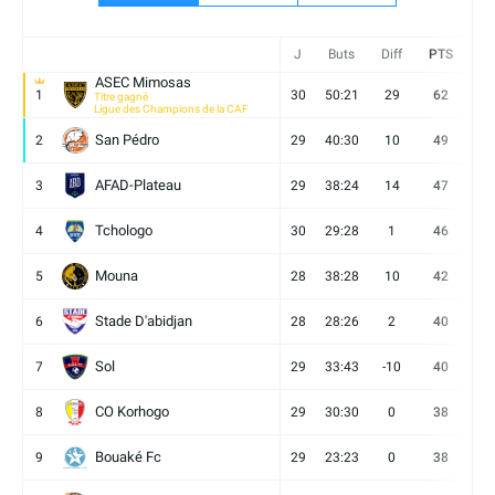
J
Buts
Diff
PTS
V
ASEC Mimosas
1
30
50:21
29
62
19
Titre gagné
Ligue des Champions de la CAF
San Pédro
2
29
40:30
10
49
13
AFAD-Plateau
3
29
38:24
14
47
13
Tchologo
4
30
29:28
1
46
12
Mouna
5
28
38:28
10
42
12
Stade D'abidjan
6
28
28:26
2
40
11
Sol
7
29
33:43
-10
40
12
CO Korhogo
8
29
30:30
0
38
10
Bouaké Fc
9
29
23:23
0
38
9