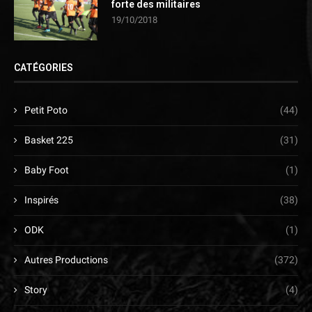
forte des militaires
19/10/2018
CATÉGORIES
Petit Poto
(44)
Basket 225
(31)
Baby Foot
(1)
Inspirés
(38)
ODK
(1)
Autres Productions
(372)
Story
(4)