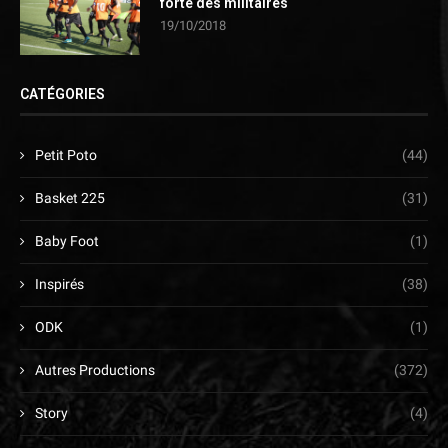
forte des militaires
19/10/2018
CATÉGORIES
Petit Poto
(44)
Basket 225
(31)
Baby Foot
(1)
Inspirés
(38)
ODK
(1)
Autres Productions
(372)
Story
(4)