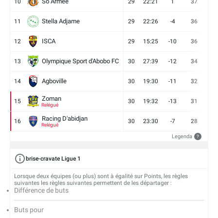
So Armee
10
29
22:21
1
37
9
Stella Adjame
11
29
22:26
-4
36
9
ISCA
12
29
15:25
-10
36
10
Olympique Sport d'Abobo FC
13
30
27:39
-12
34
9
Agboville
14
30
19:30
-11
32
7
Zoman
15
30
19:32
-13
31
7
Relégué
Racing D'abidjan
16
30
23:30
-7
28
6
Relégué
Legenda
?
brise-cravate Ligue 1
Lorsque deux équipes (ou plus) sont à égalité sur Points, les règles
suivantes les règles suivantes permettent de les départager :
Différence de buts
Buts pour