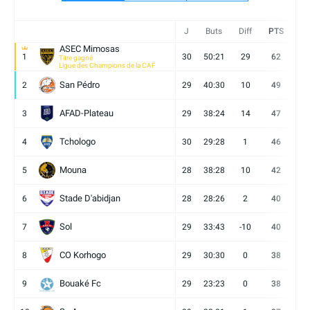
J
Buts
Diff
PTS
V
ASEC Mimosas
1
30
50:21
29
62
19
Titre gagné
Ligue des Champions de la CAF
San Pédro
2
29
40:30
10
49
13
AFAD-Plateau
3
29
38:24
14
47
13
Tchologo
4
30
29:28
1
46
12
Mouna
5
28
38:28
10
42
12
Stade D'abidjan
6
28
28:26
2
40
11
Sol
7
29
33:43
-10
40
12
CO Korhogo
8
29
30:30
0
38
10
Bouaké Fc
9
29
23:23
0
38
9