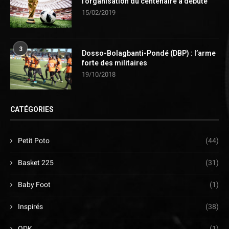
l’organisation du centenaire a débuté
15/02/2019
3
Dosso-Bolagbanti-Pondé (DBP) : l’arme
forte des militaires
19/10/2018
CATÉGORIES
Petit Poto
(44)
Basket 225
(31)
Baby Foot
(1)
Inspirés
(38)
ODK
(1)