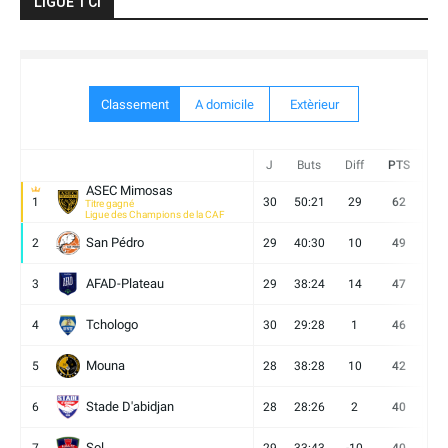
LIGUE 1 CI
Classement
A domicile
Extèrieur
J
Buts
Diff
PTS
V
ASEC Mimosas
1
30
50:21
29
62
19
Titre gagné
Ligue des Champions de la CAF
San Pédro
2
29
40:30
10
49
13
AFAD-Plateau
3
29
38:24
14
47
13
Tchologo
4
30
29:28
1
46
12
Mouna
5
28
38:28
10
42
12
Stade D'abidjan
6
28
28:26
2
40
11
Sol