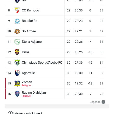
7
29
33:43
-10
40
12
CO Korhogo
8
29
30:30
0
38
10
Bouaké Fc
9
29
23:23
0
38
9
So Armee
10
29
22:21
1
37
9
Stella Adjame
11
29
22:26
-4
36
9
ISCA
12
29
15:25
-10
36
10
Olympique Sport d'Abobo FC
13
30
27:39
-12
34
9
Agboville
14
30
19:30
-11
32
7
Zoman
15
30
19:32
-13
31
7
Relégué
Racing D'abidjan
16
30
23:30
-7
28
6
Relégué
Legenda
?
brise-cravate Ligue 1