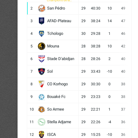
Champions de la
CAF
San Pédro
2
29
40:30
10
49
13
AFAD-Plateau
3
29
38:24
14
47
13
Tchologo
4
30
29:28
1
46
12
Mouna
5
28
38:28
10
42
12
Stade D'abidjan
6
28
28:26
2
40
11
Sol
7
29
33:43
-10
40
12
CO Korhogo
8
29
30:30
0
38
10
Bouaké Fc
9
29
23:23
0
38
9
So Armee
10
29
22:21
1
37
9
Stella Adjame
11
29
22:26
-4
36
9
ISCA
12
29
15:25
-10
36
10