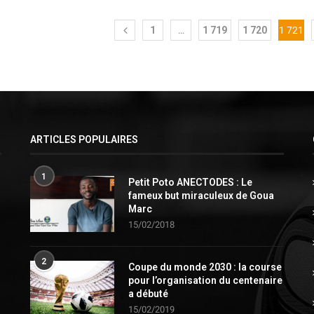
1
…
1 719
1 720
1 721
ARTICLES POPULAIRES
1
Petit Poto ANECTODES : Le
fameux but miraculeux de Goua
Marc
15/02/2018
2
Coupe du monde 2030 : la course
pour l’organisation du centenaire
a débuté
15/02/2019