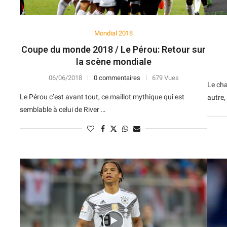
Mondial 2018
Coupe du monde 2018 / Le Pérou: Retour sur
la scène mondiale
06/06/2018
0 commentaires
679 Vues
Le cha
Le Pérou c’est avant tout, ce maillot mythique qui est
autre,
semblable à celui de River …
N
D
Forme
D
N
V
V
D
5
6