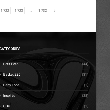
1 722
1 723
…
1 732
CATÉGORIES
Petit Poto
(44)
Basket 225
(31)
Baby Foot
(1)
Inspirés
(38)
ODK
(1)