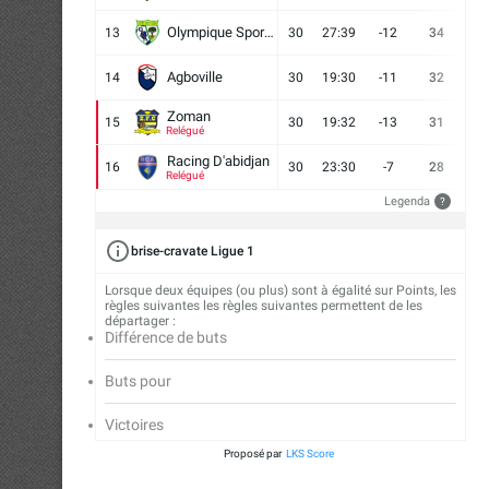
Olympique Sport d'Abobo FC
13
30
27:39
-12
34
9
Agboville
14
30
19:30
-11
32
7
Zoman
15
30
19:32
-13
31
7
Relégué
Racing D'abidjan
16
30
23:30
-7
28
6
Relégué
Legenda
?
brise-cravate Ligue 1
Lorsque deux équipes (ou plus) sont à égalité sur Points, les
règles suivantes les règles suivantes permettent de les
départager :
Différence de buts
Buts pour
Victoires
Proposé par
LKS Score