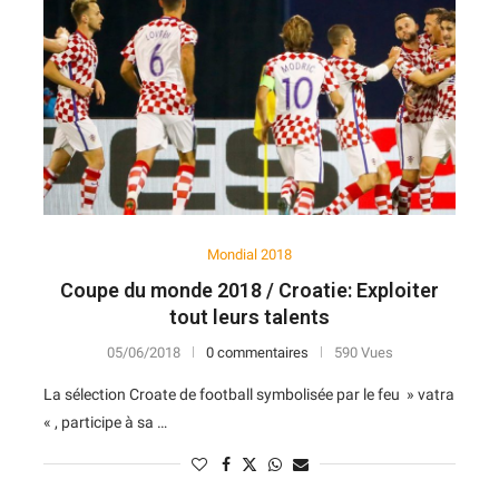
7
14
V
D
D
D
N
11
12
N
D
N
V
V
10
13
D
N
V
D
D
10
14
D
D
D
D
D
Mondial 2018
Coupe du monde 2018 / Croatie: Exploiter
tout leurs talents
05/06/2018
0 commentaires
590 Vues
La sélection Croate de football symbolisée par le feu » vatra
« , participe à sa …