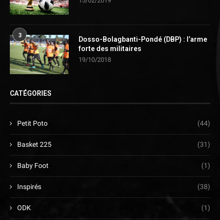
15/02/2019
3
Dosso-Bolagbanti-Pondé (DBP) : l’arme
forte des militaires
19/10/2018
CATÉGORIES
Petit Poto
(44)
Basket 225
(31)
Baby Foot
(1)
Inspirés
(38)
ODK
(1)