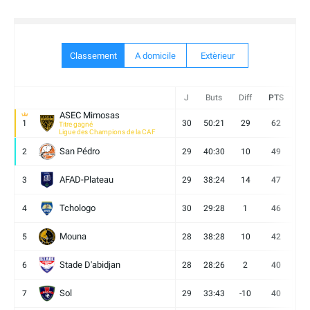
Classement
A domicile
Extèrieur
J
Buts
Diff
PTS
V
ASEC Mimosas
1
30
50:21
29
62
19
Titre gagné
Ligue des Champions de la CAF
San Pédro
2
29
40:30
10
49
13
AFAD-Plateau
3
29
38:24
14
47
13
Tchologo
4
30
29:28
1
46
12
Mouna
5
28
38:28
10
42
12
Stade D'abidjan
6
28
28:26
2
40
11
Sol
7
29
33:43
-10
40
12