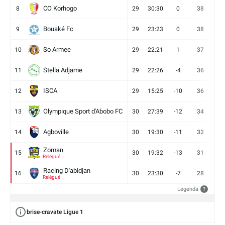
CO Korhogo
8
29
30:30
0
38
10
Bouaké Fc
9
29
23:23
0
38
9
So Armee
10
29
22:21
1
37
9
Stella Adjame
11
29
22:26
-4
36
9
ISCA
12
29
15:25
-10
36
10
Olympique Sport d'Abobo FC
13
30
27:39
-12
34
9
Agboville
14
30
19:30
-11
32
7
Zoman
15
30
19:32
-13
31
7
Relégué
Racing D'abidjan
16
30
23:30
-7
28
6
Relégué
Legenda
?
brise-cravate Ligue 1