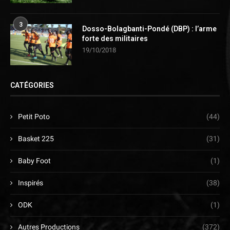
3
Dosso-Bolagbanti-Pondé (DBP) : l’arme
forte des militaires
19/10/2018
CATÉGORIES
Petit Poto
(44)
Basket 225
(31)
Baby Foot
(1)
Inspirés
(38)
ODK
(1)
Autres Productions
(372)