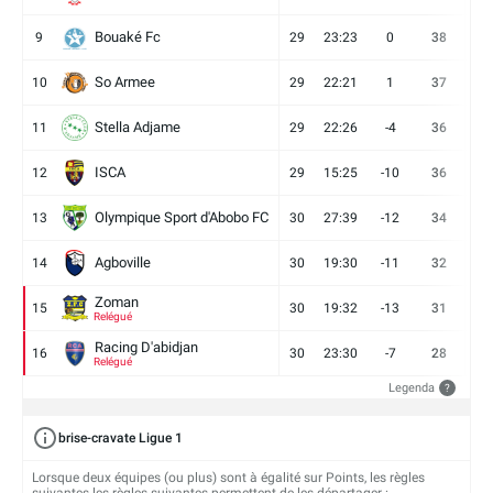
Bouaké Fc
9
29
23:23
0
38
9
So Armee
10
29
22:21
1
37
9
Stella Adjame
11
29
22:26
-4
36
9
ISCA
12
29
15:25
-10
36
10
Olympique Sport d'Abobo FC
13
30
27:39
-12
34
9
Agboville
14
30
19:30
-11
32
7
Zoman
15
30
19:32
-13
31
7
Relégué
Racing D'abidjan
16
30
23:30
-7
28
6
Relégué
Legenda
?
brise-cravate Ligue 1
Lorsque deux équipes (ou plus) sont à égalité sur Points, les règles