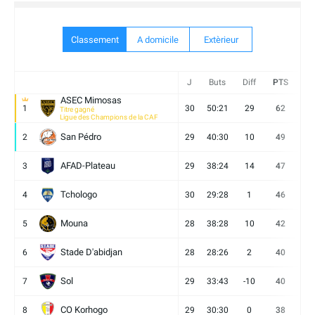
Classement
A domicile
Extèrieur
J
Buts
Diff
PTS
V
ASEC Mimosas
1
30
50:21
29
62
19
Titre gagné
Ligue des Champions de la CAF
San Pédro
2
29
40:30
10
49
13
AFAD-Plateau
3
29
38:24
14
47
13
Tchologo
4
30
29:28
1
46
12
Mouna
5
28
38:28
10
42
12
Stade D'abidjan
6
28
28:26
2
40
11
Sol
7
29
33:43
-10
40
12
CO Korhogo
8
29
30:30
0
38
10