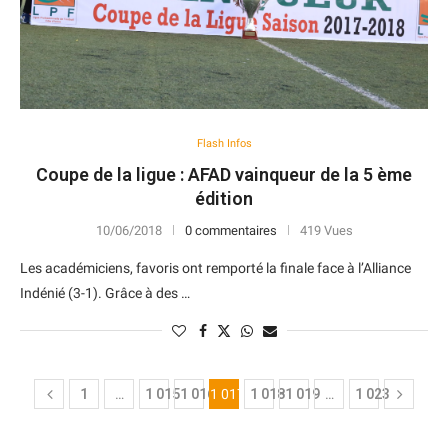
Flash Infos
Coupe de la ligue : AFAD vainqueur de la 5 ème
édition
10/06/2018
0 commentaires
419 Vues
Les académiciens, favoris ont remporté la finale face à l’Alliance
Indénié (3-1). Grâce à des …
1
…
1 015
1 016
1 017
1 018
1 019
…
1 023