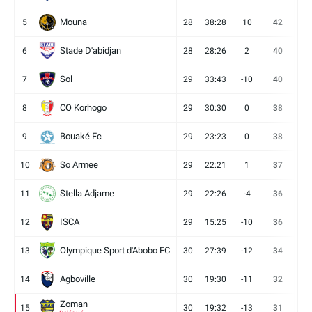
Mouna
5
28
38:28
10
42
12
Stade D'abidjan
6
28
28:26
2
40
11
Sol
7
29
33:43
-10
40
12
CO Korhogo
8
29
30:30
0
38
10
Bouaké Fc
9
29
23:23
0
38
9
So Armee
10
29
22:21
1
37
9
Stella Adjame
11
29
22:26
-4
36
9
ISCA
12
29
15:25
-10
36
10
Olympique Sport d'Abobo FC
13
30
27:39
-12
34
9
Agboville
14
30
19:30
-11
32
7
Zoman
15
30
19:32
-13
31
7