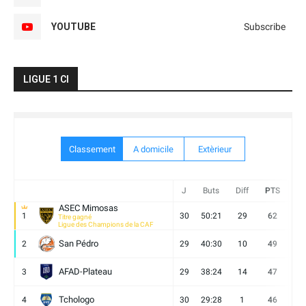
YOUTUBE
Subscribe
LIGUE 1 CI
Classement
A domicile
Extèrieur
J
Buts
Diff
PTS
V
ASEC Mimosas
1
30
50:21
29
62
19
Titre gagné
Ligue des Champions de la CAF
San Pédro
2
29
40:30
10
49
13
AFAD-Plateau
3
29
38:24
14
47
13
Tchologo
4
30
29:28
1
46
12