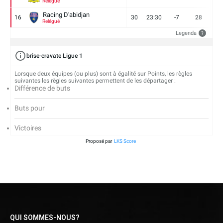
Relégué
Racing D'abidjan
16
30
23:30
-7
28
6
Relégué
Legenda
?
brise-cravate Ligue 1
Lorsque deux équipes (ou plus) sont à égalité sur Points, les règles
suivantes les règles suivantes permettent de les départager :
Différence de buts
Buts pour
Victoires
Proposé par
LKS Score
QUI SOMMES-NOUS?