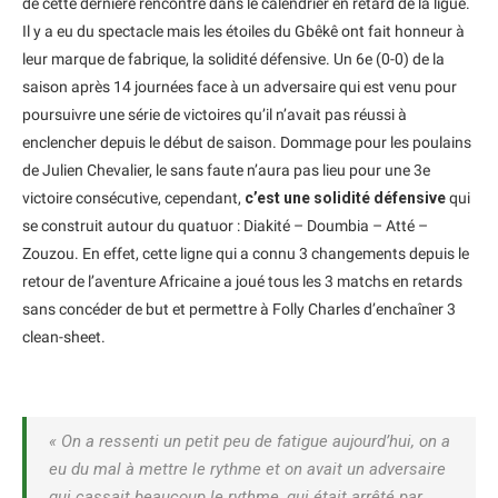
de cette dernière rencontre dans le calendrier en retard de la ligue.
Il y a eu du spectacle mais les étoiles du Gbêkê ont fait honneur à
leur marque de fabrique, la solidité défensive. Un 6e (0-0) de la
saison après 14 journées face à un adversaire qui est venu pour
poursuivre une série de victoires qu’il n’avait pas réussi à
enclencher depuis le début de saison. Dommage pour les poulains
de Julien Chevalier, le sans faute n’aura pas lieu pour une 3e
victoire consécutive, cependant,
c’est une solidité défensive
qui
se construit autour du quatuor : Diakité – Doumbia – Atté –
Zouzou. En effet, cette ligne qui a connu 3 changements depuis le
retour de l’aventure Africaine a joué tous les 3 matchs en retards
sans concéder de but et permettre à Folly Charles d’enchaîner 3
clean-sheet.
« On a ressenti un petit peu de fatigue aujourd’hui, on a
eu du mal à mettre le rythme et on avait un adversaire
qui cassait beaucoup le rythme, qui était arrêté par