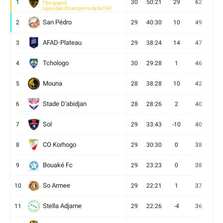
1
30
50:21
29
62
19
Titre gagné
Ligue des Champions de la CAF
San Pédro
2
29
40:30
10
49
13
AFAD-Plateau
3
29
38:24
14
47
13
Tchologo
4
30
29:28
1
46
12
Mouna
5
28
38:28
10
42
12
Stade D'abidjan
6
28
28:26
2
40
11
Sol
7
29
33:43
-10
40
12
CO Korhogo
8
29
30:30
0
38
10
Bouaké Fc
9
29
23:23
0
38
9
So Armee
10
29
22:21
1
37
9
Stella Adjame
11
29
22:26
-4
36
9