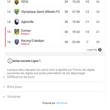
ISCA
12
29
15:25
-10
36
10
Olympique Sport d'Abobo FC
13
30
27:39
-12
34
9
Agboville
14
30
19:30
-11
32
7
Zoman
15
30
19:32
-13
31
7
Relégué
Racing D'abidjan
16
30
23:30
-7
28
6
Relégué
Legenda
?
brise-cravate Ligue 1
Lorsque deux équipes (ou plus) sont à égalité sur Points, les règles
suivantes les règles suivantes permettent de les départager :
Différence de buts
Buts pour
Victoires
Proposé par
LKS Score