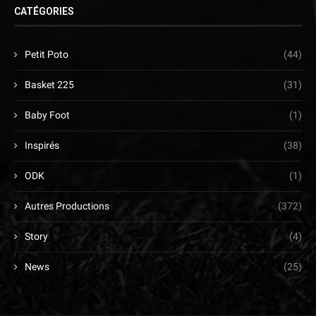
CATÉGORIES
Petit Poto
(44)
Basket 225
(31)
Baby Foot
(1)
Inspirés
(38)
ODK
(1)
Autres Productions
(372)
Story
(4)
News
(25)