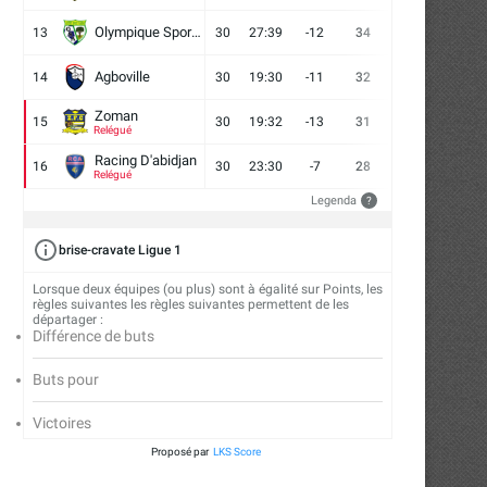
Olympique Sport d'Abobo FC
13
30
27:39
-12
34
9
7
14
Agboville
14
30
19:30
-11
32
7
11
12
Zoman
15
30
19:32
-13
31
7
10
13
Relégué
Racing D'abidjan
16
30
23:30
-7
28
6
10
14
Relégué
Legenda
?
brise-cravate Ligue 1
Lorsque deux équipes (ou plus) sont à égalité sur Points, les
règles suivantes les règles suivantes permettent de les
départager :
Différence de buts
Buts pour
Victoires
Proposé par
LKS Score