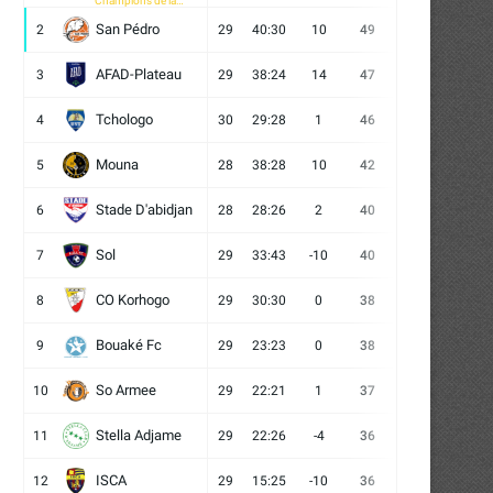
Champions de la
CAF
San Pédro
2
29
40:30
10
49
13
10
6
AFAD-Plateau
3
29
38:24
14
47
13
8
8
Tchologo
4
30
29:28
1
46
12
10
8
Mouna
5
28
38:28
10
42
12
6
10
Stade D'abidjan
6
28
28:26
2
40
11
7
10
Sol
7
29
33:43
-10
40
12
4
13
CO Korhogo
8
29
30:30
0
38
10
8
11
Bouaké Fc
9
29
23:23
0
38
9
11
9
So Armee
10
29
22:21
1
37
9
10
10
Stella Adjame
11
29
22:26
-4
36
9
9
11
ISCA
12
29
15:25
-10
36
10
6
13