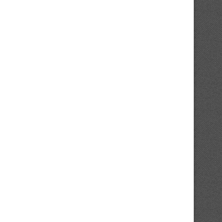
Audience : le nanbudo ivoirien trace
Kickboxing : Abidjan au c
ses ambitions...
réflexions pour...
16/04/2026
14/04/2026