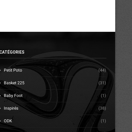
CATÉGORIES
Petit Poto
(44)
Basket 225
(31)
Baby Foot
(1)
Inspirés
(38)
ODK
(1)