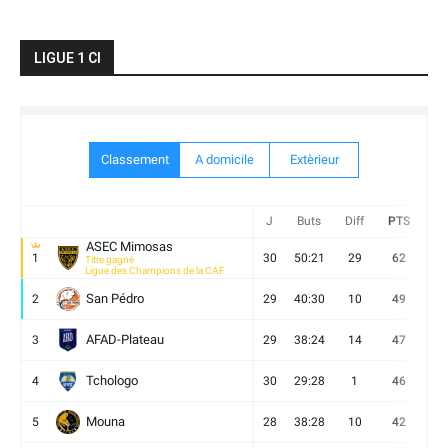
LIGUE 1 CI
Classement
A domicile
Extèrieur
J
Buts
Diff
PTS
V
ASEC Mimosas
1
30
50:21
29
62
19
Titre gagné
Ligue des Champions de la CAF
San Pédro
2
29
40:30
10
49
13
AFAD-Plateau
3
29
38:24
14
47
13
Tchologo
4
30
29:28
1
46
12
Mouna
5
28
38:28
10
42
12