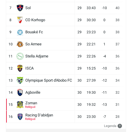
Sol
7
29
33:43
-10
40
12
CO Korhogo
8
29
30:30
0
38
10
Bouaké Fc
9
29
23:23
0
38
9
So Armee
10
29
22:21
1
37
9
Stella Adjame
11
29
22:26
-4
36
9
ISCA
12
29
15:25
-10
36
10
Olympique Sport d'Abobo FC
13
30
27:39
-12
34
9
Agboville
14
30
19:30
-11
32
7
Zoman
15
30
19:32
-13
31
7
Relégué
Racing D'abidjan
16
30
23:30
-7
28
6
Relégué
Legenda
?