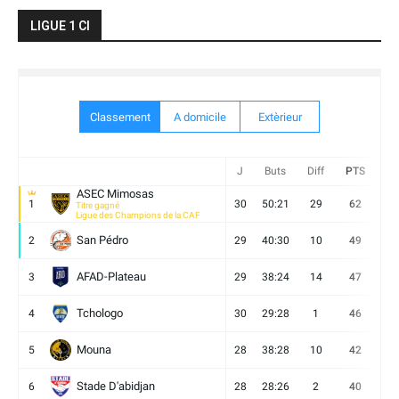
LIGUE 1 CI
Classement
A domicile
Extèrieur
J
Buts
Diff
PTS
V
ASEC Mimosas
1
30
50:21
29
62
19
Titre gagné
Ligue des Champions de la CAF
San Pédro
2
29
40:30
10
49
13
AFAD-Plateau
3
29
38:24
14
47
13
Tchologo
4
30
29:28
1
46
12
Mouna
5
28
38:28
10
42
12
Stade D'abidjan
6
28
28:26
2
40
11