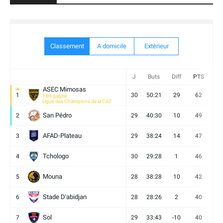
Classement
A domicile
Extèrieur
J
Buts
Diff
PTS
V
ASEC Mimosas
1
30
50:21
29
62
19
Titre gagné
Ligue des Champions de la CAF
San Pédro
2
29
40:30
10
49
13
AFAD-Plateau
3
29
38:24
14
47
13
Tchologo
4
30
29:28
1
46
12
Mouna
5
28
38:28
10
42
12
Stade D'abidjan
6
28
28:26
2
40
11
Sol
7
29
33:43
-10
40
12