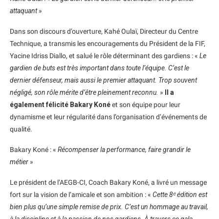
attaquant
»
Dans son discours d’ouverture, Kahé Oulaï, Directeur du Centre
Technique, a transmis les encouragements du Président de la FIF,
Yacine Idriss Diallo, et salué le rôle déterminant des gardiens : «
Le
gardien de buts est très important dans toute l’équipe. C’est le
dernier défenseur, mais aussi le premier attaquant. Trop souvent
négligé, son rôle mérite d’être pleinement reconnu.
»
Il a
également félicité Bakary Koné
et son équipe pour leur
dynamisme et leur régularité dans l’organisation d’événements de
qualité.
Bakary Koné : «
Récompenser la performance, faire grandir le
métier
»
Le président de l’AEGB-CI, Coach Bakary Koné, a livré un message
fort sur la vision de l’amicale et son ambition : «
Cette 8ᵉ édition est
bien plus qu’une simple remise de prix. C’est un hommage au travail,
à la discipline et à la passion de nos gardiens. À travers ce gala,