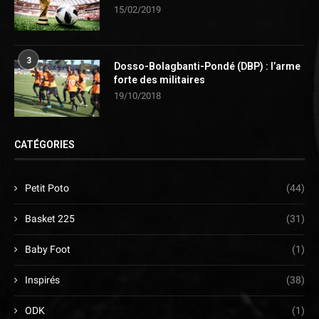
15/02/2019
3
Dosso-Bolagbanti-Pondé (DBP) : l’arme
forte des militaires
19/10/2018
CATÉGORIES
Petit Poto
(44)
Basket 225
(31)
Baby Foot
(1)
Inspirés
(38)
ODK
(1)