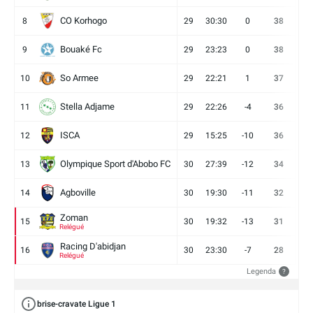
CO Korhogo
8
29
30:30
0
38
10
Bouaké Fc
9
29
23:23
0
38
9
So Armee
10
29
22:21
1
37
9
Stella Adjame
11
29
22:26
-4
36
9
ISCA
12
29
15:25
-10
36
10
Olympique Sport d'Abobo FC
13
30
27:39
-12
34
9
Agboville
14
30
19:30
-11
32
7
Zoman
15
30
19:32
-13
31
7
Relégué
Racing D'abidjan
16
30
23:30
-7
28
6
Relégué
Legenda
?
brise-cravate Ligue 1