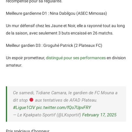
récompensé pour sa régularité.
Meilleure gardienne D1 : Nina Dabilgou (ASEC Mimosas)
Un mur défensif chez les Jaune et Noir, elle a rayonné tout au long
de la saison, avec seulement 3 buts encaissé en 26 matchs.
Meilleur gardien D3 : Groguhé Patrick (2 Plateaux FC)
Un espoir prometteur,
distingué pour ses performances
en division
amateur.
Ce samedi, Tidiane Camara, le gardien de FC Mouna a
dit stop
aux tentatives de AFAD Plateau.
#Ligue1CIV
pic.twitter.com/fQo7UpvFRY
— Le Kpakpato Sportif (@LKsportif)
February 17, 2025
Prix spéciaux d’honneur